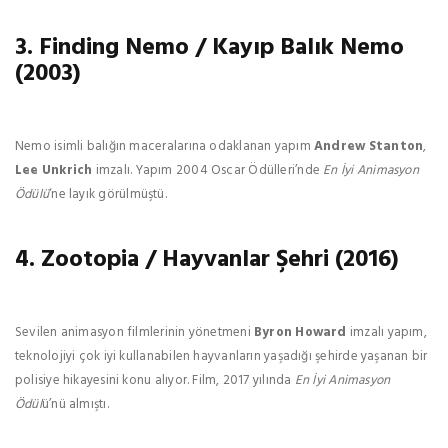
3. Finding Nemo / Kayıp Balık Nemo
(2003)
Nemo isimli balığın maceralarına odaklanan yapım
Andrew Stanton
,
Lee Unkrich
imzalı. Yapım 2004 Oscar Ödülleri’nde
En İyi Animasyon
Ödülü
‘ne layık görülmüştü.
4. Zootopia / Hayvanlar Şehri (2016)
Sevilen animasyon filmlerinin yönetmeni
Byron Howard
imzalı yapım,
teknolojiyi çok iyi kullanabilen hayvanların yaşadığı şehirde yaşanan bir
polisiye hikayesini konu alıyor. Film, 2017 yılında
En İyi Animasyon
Ödül
ü’nü almıştı.