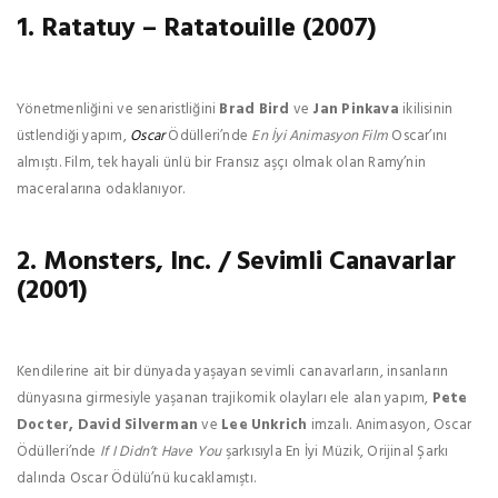
1. Ratatuy – Ratatouille (2007)
Yönetmenliğini ve senaristliğini
Brad Bird
ve
Jan Pinkava
ikilisinin
üstlendiği yapım,
Oscar
Ödülleri’nde
En İyi Animasyon Film
Oscar’ını
almıştı. Film, tek hayali ünlü bir Fransız aşçı olmak olan Ramy’nin
maceralarına odaklanıyor.
2. Monsters, Inc. / Sevimli Canavarlar
(2001)
Kendilerine ait bir dünyada yaşayan sevimli canavarların, insanların
dünyasına girmesiyle yaşanan trajikomik olayları ele alan yapım,
Pete
Docter, David Silverman
ve
Lee Unkrich
imzalı. Animasyon, Oscar
Ödülleri’nde
If I Didn’t Have You
şarkısıyla En İyi Müzik, Orijinal Şarkı
dalında Oscar Ödülü’nü kucaklamıştı.