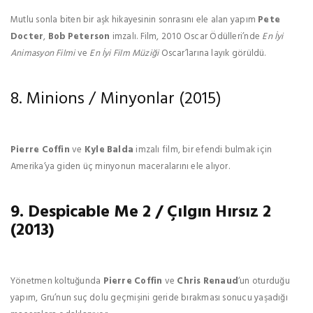
Mutlu sonla biten bir aşk hikayesinin sonrasını ele alan yapım
Pete
Docter
,
Bob Peterson
imzalı. Film, 2010 Oscar Ödülleri’nde
En İyi
Animasyon Filmi
ve
En İyi Film Müziği
Oscar’larına layık görüldü.
8. Minions / Minyonlar (2015)
Pierre Coffin
ve
Kyle Balda
imzalı film, bir efendi bulmak için
Amerika’ya giden üç minyonun maceralarını ele alıyor.
9. Despicable Me 2 / Çılgın Hırsız 2
(2013)
Yönetmen koltuğunda
Pierre Coffin
ve
Chris Renaud
‘un oturduğu
yapım, Gru’nun suç dolu geçmişini geride bırakması sonucu yaşadığı