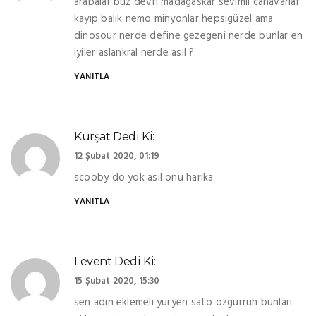
arabalar buz devri madagaskar sevimli canavarlar
kayıp balık nemo minyonlar hepsigüzel ama
dinosour nerde define gezegeni nerde bunlar en
iyiler aslankral nerde asıl ?
YANITLA
Kürşat
Dedi Ki:
12 Şubat 2020, 01:19
scooby do yok asıl onu harika
YANITLA
Levent
Dedi Ki:
15 Şubat 2020, 15:30
sen adın eklemeli yuryen sato ozgurruh bunlari