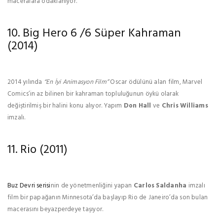
maceralara odaklanıyor.
10. Big Hero 6 /6 Süper Kahraman
(2014)
2014 yılında
“En İyi Animasyon Film”
Oscar ödülünü alan film, Marvel
Comics’in az bilinen bir kahraman topluluğunun öykü olarak
değiştirilmiş bir halini konu alıyor. Yapım
Don Hall
ve
Chris Williams
imzalı.
11. Rio (2011)
Buz Devri serisi
nin de yönetmenliğini yapan
Carlos Saldanha
imzalı
film bir papağanın Minnesota’da başlayıp Rio de Janeiro’da son bulan
macerasını beyazperdeye taşıyor.