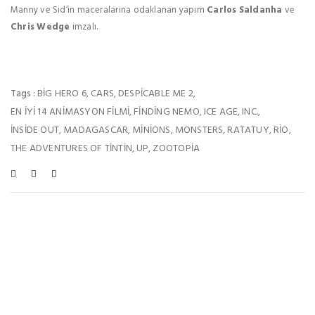
Manny ve Sid’in maceralarına odaklanan yapım
Carlos Saldanha
ve
Chris Wedge
imzalı.
BIG HERO 6
CARS
DESPICABLE ME 2
Tags :
,
,
,
EN İYI 14 ANIMASYON FILMI
FINDING NEMO
ICE AGE
INC.
,
,
,
,
INSIDE OUT
MADAGASCAR
MINIONS
MONSTERS
RATATUY
RIO
,
,
,
,
,
,
THE ADVENTURES OF TINTIN
UP
ZOOTOPIA
,
,
Bu Haberleri De Beğenebilirsiniz