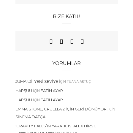
BIZE KATIL!
YORUMLAR
IÇIN
TUANA ARTUÇ
JUMANJI: YENI SEVIYE
IÇIN
HAPŞUU
FATIH AYAR
IÇIN
HAPŞUU
FATIH AYAR
IÇIN
EMMA STONE, CRUELLA 2 İÇIN GERI DÖNÜYOR!
SINEMA DATÇA
‘GRAVITY FALLS’IN YARATICISI ALEX HIRSCH