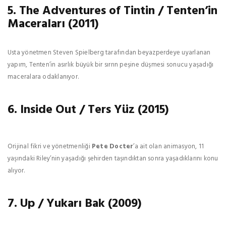
5. The Adventures of Tintin / Tenten’in
Maceraları (2011)
Usta yönetmen Steven Spielberg tarafından beyazperdeye uyarlanan
yapım, Tenten’in asırlık büyük bir sırrın peşine düşmesi sonucu yaşadığı
maceralara odaklanıyor.
6. Inside Out / Ters Yüz (2015)
Orijinal fikri ve yönetmenliği
Pete Docter
’a ait olan animasyon, 11
yaşındaki Riley’nin yaşadığı şehirden taşındıktan sonra yaşadıklarını konu
alıyor.
7. Up / Yukarı Bak (2009)