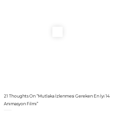
LISTELER
,
SINEMA HABERLERI
76. Berlinale’de Altın Ayı ve Büyük Jüri Ödülü Türk
yönetmenlerin
LISTELER
2026’da çıkacak en heyecan verici 16 film
LISTELER
,
SINEMA HABERLERI
2026 Altın Küre Ödülleri: kazananların tam listesi
DIZI HABERLERI
,
LISTELER
,
SINEMA HABERLERI
2026 DGA Awards adayları belli oldu!
21 Thoughts On “Mutlaka İzlenmesi Gereken En İyi 14
Animasyon Filmi”