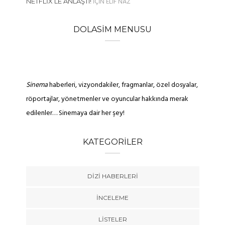
IÇIN
ELIF NAZ
NETFLIX’LE ANLAŞTI!
DOLASIM MENUSU
Sinema
haberleri, vizyondakiler, fragmanlar, özel dosyalar,
röportajlar, yönetmenler ve oyuncular hakkında merak
edilenler… Sinemaya dair her şey!
KATEGORILER
DIZI HABERLERI
İNCELEME
LISTELER