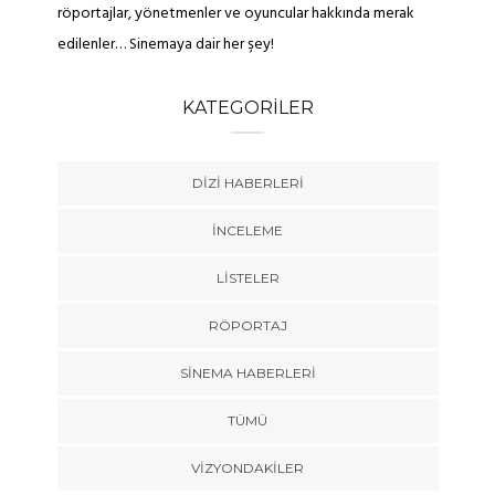
röportajlar, yönetmenler ve oyuncular hakkında merak
edilenler… Sinemaya dair her şey!
KATEGORILER
DIZI HABERLERI
İNCELEME
LISTELER
RÖPORTAJ
SINEMA HABERLERI
TÜMÜ
VIZYONDAKILER