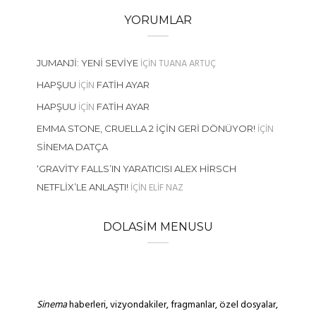
YORUMLAR
IÇIN
TUANA ARTUÇ
JUMANJI: YENI SEVIYE
IÇIN
HAPŞUU
FATIH AYAR
IÇIN
HAPŞUU
FATIH AYAR
IÇIN
EMMA STONE, CRUELLA 2 İÇIN GERI DÖNÜYOR!
SINEMA DATÇA
‘GRAVITY FALLS’IN YARATICISI ALEX HIRSCH
IÇIN
ELIF NAZ
NETFLIX’LE ANLAŞTI!
DOLASIM MENUSU
Sinema
haberleri, vizyondakiler, fragmanlar, özel dosyalar,