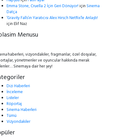
Hapşuu
için
Fatih ayar
Emma Stone, Cruella 2 İçin Geri Dönüyor!
için
Sinema
Datça
‘Gravity Falls’ın Yaratıcısı Alex Hirsch Netflix’le Anlaştı!
için
Elif Naz
olasim Menusu
nema
haberleri, vizyondakiler, fragmanlar, özel dosyalar,
ortajlar, yönetmenler ve oyuncular hakkında merak
lenler… Sinemaya dair her şey!
tegoriler
Dizi Haberleri
İnceleme
Listeler
Röportaj
Sinema Haberleri
Tümü
Vizyondakiler
opüler