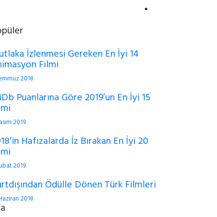
opüler
tlaka İzlenmesi Gereken En İyi 14
imasyon Filmi
Temmuz 2018
Db Puanlarına Göre 2019’un En İyi 15
lmi
asım 2019
18’in Hafızalarda İz Bırakan En İyi 20
lmi
ubat 2019
rtdışından Ödülle Dönen Türk Filmleri
Haziran 2018
ra