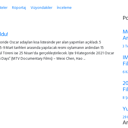
steler
Röportaj
Vizyondakiler
İnceleme
P
Mu
ldu!
An
ride Oscar adayları kısa listesinde yer alan yapımları açıkladı. 5
3 
. 5-9 Mart tarihleri arasında yapılacak resmi oylamanın ardından 15
 Töreni ise 25 Nisan'da gerçekleştirilecek. İşte 9 Kategoride 2021 Oscar
IM
“76 Days” (MTV Documentary Films) – Weixi Chen, Hao ...
Fi
6 K
20
Fi
8 Ş
Yu
29 
A