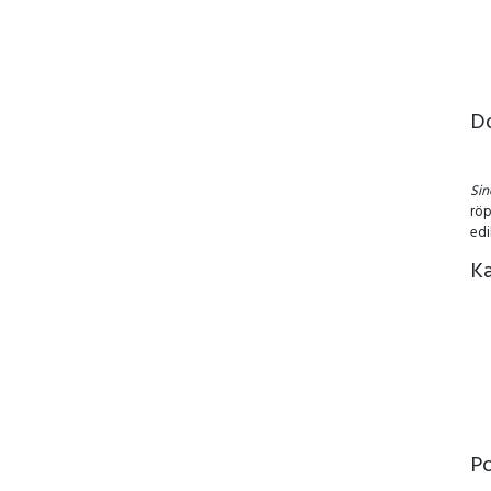
D
Si
röp
edi
Ka
P