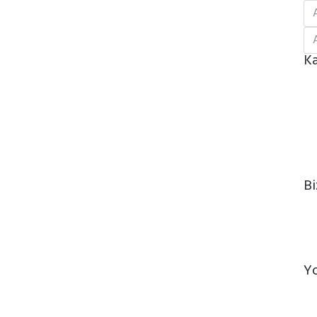
Ka
Bi
Y