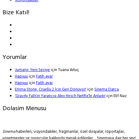
Vizyondakiler
Bize Katıl!
Yorumlar
Jumanji: Yeni Seviye
için
Tuana Artuç
Hapşuu
için
Fatih ayar
Hapşuu
için
Fatih ayar
Emma Stone, Cruella 2 İçin Geri Dönüyor!
için
Sinema Datça
‘Gravity Falls’ın Yaratıcısı Alex Hirsch Netflix’le Anlaştı!
için
Elif Naz
Dolasim Menusu
Sinema
haberleri, vizyondakiler, fragmanlar, özel dosyalar, röportajlar,
yönetmenler ve oyuncular hakkında merak edilenler… Sinemaya dair her şey!