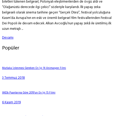
biletleri tükenen belgesel, Polonyalı eleştirmenlerden de övgü aldı ve
“Olağanüstü derecede ilgi çekici” sözleriyle karşılandı. İlk yapay zeka
belgeseli olarak sinema tarihine geçen “Gerçek Ötesi”, festival yolculuğuna
Kasım’da Avrupa’nın en eski ve önemli belgesel film festivallerinden Festival
Dei Popoli ile devam edecek. Alkan Avcıoğlu’nun yapay zekâ ile üretilmiş ilk
uzun metrajlı ...
Devamı
Popüler
Mutlaka İzlenmesi Gereken En İyi 14 Animasyon Filmi
3 Temmuz 2018
IMDb Puanlarına Göre 2019’un En İyi 15 Filmi
6 Kasım 2019