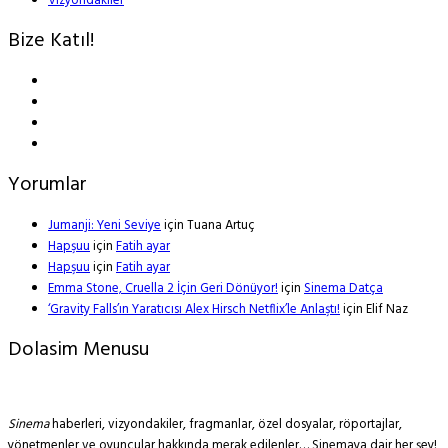
Vizyondakiler
Bize Katıl!
Yorumlar
Jumanji: Yeni Seviye
için
Tuana Artuç
Hapşuu
için
Fatih ayar
Hapşuu
için
Fatih ayar
Emma Stone, Cruella 2 İçin Geri Dönüyor!
için
Sinema Datça
‘Gravity Falls’ın Yaratıcısı Alex Hirsch Netflix’le Anlaştı!
için
Elif Naz
Dolasim Menusu
Sinema
haberleri, vizyondakiler, fragmanlar, özel dosyalar, röportajlar,
yönetmenler ve oyuncular hakkında merak edilenler… Sinemaya dair her şey!