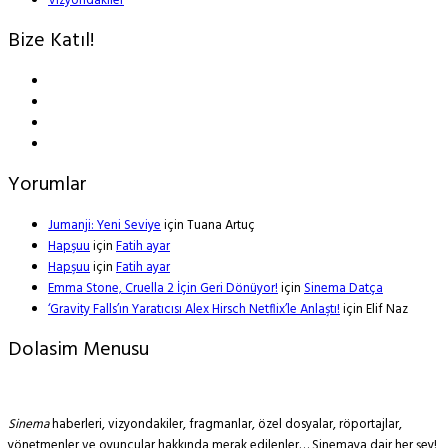
Vizyondakiler
Bize Katıl!
Yorumlar
Jumanji: Yeni Seviye
için
Tuana Artuç
Hapşuu
için
Fatih ayar
Hapşuu
için
Fatih ayar
Emma Stone, Cruella 2 İçin Geri Dönüyor!
için
Sinema Datça
‘Gravity Falls’ın Yaratıcısı Alex Hirsch Netflix’le Anlaştı!
için
Elif Naz
Dolasim Menusu
Sinema
haberleri, vizyondakiler, fragmanlar, özel dosyalar, röportajlar,
yönetmenler ve oyuncular hakkında merak edilenler… Sinemaya dair her şey!