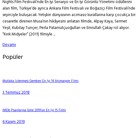
Nights Film Festivali’nde En İyi Senaryo ve En İyi Görüntü Yönetimi ödüllerini
alan film, Türkiye’de ayrıca Ankara Film Festivali ve Boğaziçi Film Festivali’nde
seyirciyle buluşacak. Yetişkin dünyasının acımasız kurallarına karşı çocukça bir
cesaretle direnen Musa’nın hikâyesini anlatan filmde, Alpay Kaya, Sermet
Yeşil, Kubilay Tunçer, Perla Palamutçuoğulları ve Emrullah Çakay rol alıyor.
“Kırık Midyeler” (2011) filmiyle ...
Devamı
Popüler
Mutlaka İzlenmesi Gereken En İyi 14 Animasyon Filmi
3 Temmuz 2018
IMDb Puanlarına Göre 2019’un En İyi 15 Filmi
6 Kasım 2019