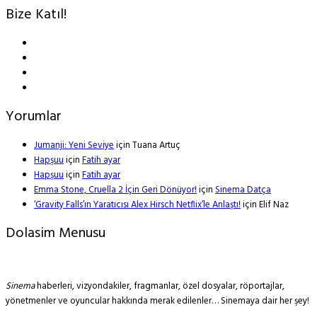
Bize Katıl!
Yorumlar
Jumanji: Yeni Seviye
için
Tuana Artuç
Hapşuu
için
Fatih ayar
Hapşuu
için
Fatih ayar
Emma Stone, Cruella 2 İçin Geri Dönüyor!
için
Sinema Datça
‘Gravity Falls’ın Yaratıcısı Alex Hirsch Netflix’le Anlaştı!
için
Elif Naz
Dolasim Menusu
Sinema
haberleri, vizyondakiler, fragmanlar, özel dosyalar, röportajlar,
yönetmenler ve oyuncular hakkında merak edilenler… Sinemaya dair her şey!