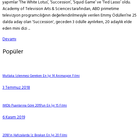
yapımlar ‘The White Lotus’, ‘Succession’, ‘Squid Game’ ve ‘Ted Lasso’ oldu.
Academy of Television Arts & Sciences tarafından, ABD primetime
televizyon programcılığının değerlendirilmesiyle verilen Emmy Ödülleri’ne 25
dalda aday olan 'Succession', geceden 3 ödülle ayrılırken, 20 adaylık elde
eden mini dizi ...
Devamı
Popüler
Mutlaka İzlenmesi Gereken En İyi 14 Animasyon Filmi
3 Temmuz 2018
IMDb Puanlarına Göre 2019’un En İyi 15 Filmi
6 Kasım 2019
2018’in Hafızalarda İz Bırakan En İyi 20 Filmi