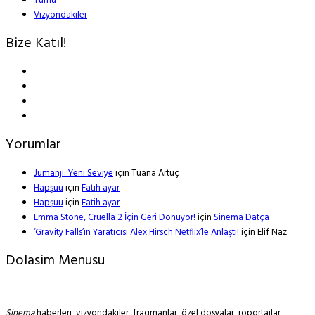
Tümü
Vizyondakiler
Bize Katıl!
Yorumlar
Jumanji: Yeni Seviye
için
Tuana Artuç
Hapşuu
için
Fatih ayar
Hapşuu
için
Fatih ayar
Emma Stone, Cruella 2 İçin Geri Dönüyor!
için
Sinema Datça
‘Gravity Falls’ın Yaratıcısı Alex Hirsch Netflix’le Anlaştı!
için
Elif Naz
Dolasim Menusu
Sinema
haberleri, vizyondakiler, fragmanlar, özel dosyalar, röportajlar,