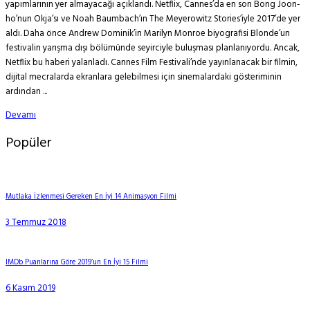
yapımlarının yer almayacağı açıklandı. Netflix, Cannes’da en son Bong Joon-
ho’nun Okja’sı ve Noah Baumbach’ın The Meyerowitz Stories’iyle 2017’de yer
aldı. Daha önce Andrew Dominik’in Marilyn Monroe biyografisi Blonde’un
festivalin yarışma dışı bölümünde seyirciyle buluşması planlanıyordu. Ancak,
Netflix bu haberi yalanladı. Cannes Film Festivali’nde yayınlanacak bir filmin,
dijital mecralarda ekranlara gelebilmesi için sinemalardaki gösteriminin
ardından ...
Devamı
Popüler
Mutlaka İzlenmesi Gereken En İyi 14 Animasyon Filmi
3 Temmuz 2018
IMDb Puanlarına Göre 2019’un En İyi 15 Filmi
6 Kasım 2019