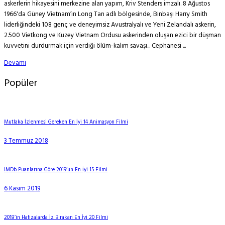
askerlerin hikayesini merkezine alan yapım, Kriv Stenders imzalı. 8 Ağustos
1966'da Güney Vietnam’ın Long Tan adlı bölgesinde, Binbaşı Harry Smith
liderliğindeki 108 genç ve deneyimsiz Avustralyalı ve Yeni Zelandalı askerin,
2.500 Vietkong ve Kuzey Vietnam Ordusu askerinden oluşan ezici bir düşman
kuvvetini durdurmak için verdiği ölüm-kalım savaşı... Cephanesi ...
Devamı
Popüler
Mutlaka İzlenmesi Gereken En İyi 14 Animasyon Filmi
3 Temmuz 2018
IMDb Puanlarına Göre 2019’un En İyi 15 Filmi
6 Kasım 2019
2018’in Hafızalarda İz Bırakan En İyi 20 Filmi