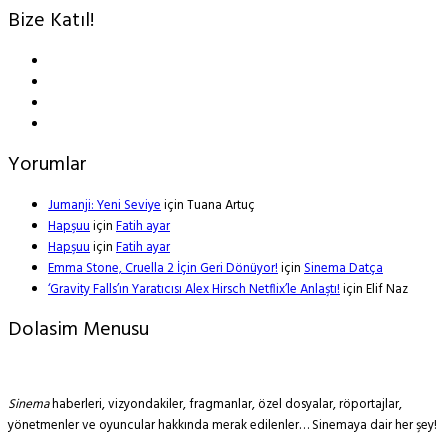
Bize Katıl!
Yorumlar
Jumanji: Yeni Seviye
için
Tuana Artuç
Hapşuu
için
Fatih ayar
Hapşuu
için
Fatih ayar
Emma Stone, Cruella 2 İçin Geri Dönüyor!
için
Sinema Datça
‘Gravity Falls’ın Yaratıcısı Alex Hirsch Netflix’le Anlaştı!
için
Elif Naz
Dolasim Menusu
Sinema
haberleri, vizyondakiler, fragmanlar, özel dosyalar, röportajlar,
yönetmenler ve oyuncular hakkında merak edilenler… Sinemaya dair her şey!