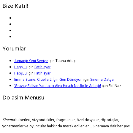
Bize Katıl!
Yorumlar
Jumanji: Yeni Seviye
için
Tuana Artuç
Hapşuu
için
Fatih ayar
Hapşuu
için
Fatih ayar
Emma Stone, Cruella 2 İçin Geri Dönüyor!
için
Sinema Datça
‘Gravity Falls’ın Yaratıcısı Alex Hirsch Netflix’le Anlaştı!
için
Elif Naz
Dolasim Menusu
Sinema
haberleri, vizyondakiler, fragmanlar, özel dosyalar, röportajlar,
yönetmenler ve oyuncular hakkında merak edilenler… Sinemaya dair her şey!