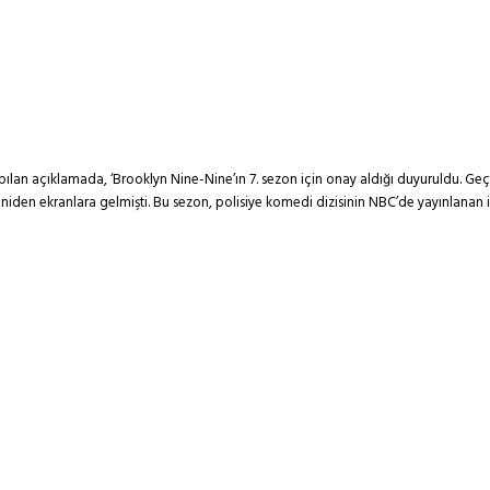
lan açıklamada, ‘Brooklyn Nine-Nine’ın 7. sezon için onay aldığı duyuruldu. Geçti
den ekranlara gelmişti. Bu sezon, polisiye komedi dizisinin NBC’de yayınlanan ik