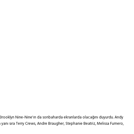
 Brooklyn Nine-Nine'ın da sonbaharda ekranlarda olacağını duyurdu. Andy
n yanı sıra Terry Crews, Andre Braugher, Stephanie Beatriz, Melissa Fumero,