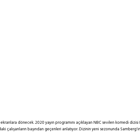
a ekranlara dönecek. 2020 yayın programını açıklayan NBC sevilen komedi dizisi
daki çalışanların başından geçenleri anlatıyor. Dizinin yeni sezonunda Samberg'i