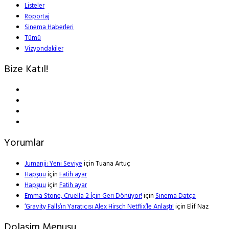
Listeler
Röportaj
Sinema Haberleri
Tümü
Vizyondakiler
Bize Katıl!
Yorumlar
Jumanji: Yeni Seviye
için
Tuana Artuç
Hapşuu
için
Fatih ayar
Hapşuu
için
Fatih ayar
Emma Stone, Cruella 2 İçin Geri Dönüyor!
için
Sinema Datça
‘Gravity Falls’ın Yaratıcısı Alex Hirsch Netflix’le Anlaştı!
için
Elif Naz
Dolasim Menusu