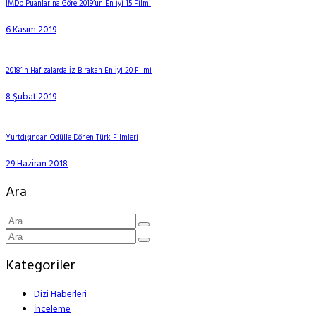
IMDb Puanlarına Göre 2019’un En İyi 15 Filmi
6 Kasım 2019
2018’in Hafızalarda İz Bırakan En İyi 20 Filmi
8 Şubat 2019
Yurtdışından Ödülle Dönen Türk Filmleri
29 Haziran 2018
Ara
Kategoriler
Dizi Haberleri
İnceleme