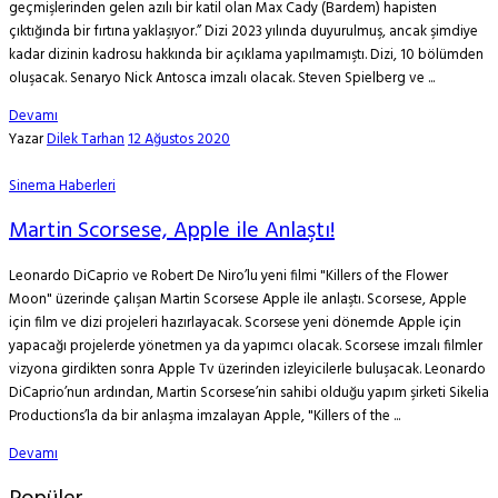
geçmişlerinden gelen azılı bir katil olan Max Cady (Bardem) hapisten
çıktığında bir fırtına yaklaşıyor.” Dizi 2023 yılında duyurulmuş, ancak şimdiye
kadar dizinin kadrosu hakkında bir açıklama yapılmamıştı. Dizi, 10 bölümden
oluşacak. Senaryo Nick Antosca imzalı olacak. Steven Spielberg ve ...
Devamı
Yazar
Dilek Tarhan
12 Ağustos 2020
Sinema Haberleri
Martin Scorsese, Apple ile Anlaştı!
Leonardo DiCaprio ve Robert De Niro’lu yeni filmi "Killers of the Flower
Moon" üzerinde çalışan Martin Scorsese Apple ile anlaştı. Scorsese, Apple
için film ve dizi projeleri hazırlayacak. Scorsese yeni dönemde Apple için
yapacağı projelerde yönetmen ya da yapımcı olacak. Scorsese imzalı filmler
vizyona girdikten sonra Apple Tv üzerinden izleyicilerle buluşacak. Leonardo
DiCaprio’nun ardından, Martin Scorsese’nin sahibi olduğu yapım şirketi Sikelia
Productions’la da bir anlaşma imzalayan Apple, "Killers of the ...
Devamı