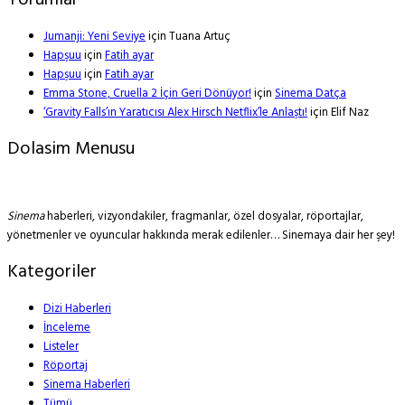
Yorumlar
Jumanji: Yeni Seviye
için
Tuana Artuç
Hapşuu
için
Fatih ayar
Hapşuu
için
Fatih ayar
Emma Stone, Cruella 2 İçin Geri Dönüyor!
için
Sinema Datça
‘Gravity Falls’ın Yaratıcısı Alex Hirsch Netflix’le Anlaştı!
için
Elif Naz
Dolasim Menusu
Sinema
haberleri, vizyondakiler, fragmanlar, özel dosyalar, röportajlar,
yönetmenler ve oyuncular hakkında merak edilenler… Sinemaya dair her şey!
Kategoriler
Dizi Haberleri
İnceleme
Listeler
Röportaj
Sinema Haberleri
Tümü