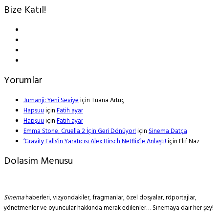
Bize Katıl!
Yorumlar
Jumanji: Yeni Seviye
için
Tuana Artuç
Hapşuu
için
Fatih ayar
Hapşuu
için
Fatih ayar
Emma Stone, Cruella 2 İçin Geri Dönüyor!
için
Sinema Datça
‘Gravity Falls’ın Yaratıcısı Alex Hirsch Netflix’le Anlaştı!
için
Elif Naz
Dolasim Menusu
Sinema
haberleri, vizyondakiler, fragmanlar, özel dosyalar, röportajlar,
yönetmenler ve oyuncular hakkında merak edilenler… Sinemaya dair her şey!