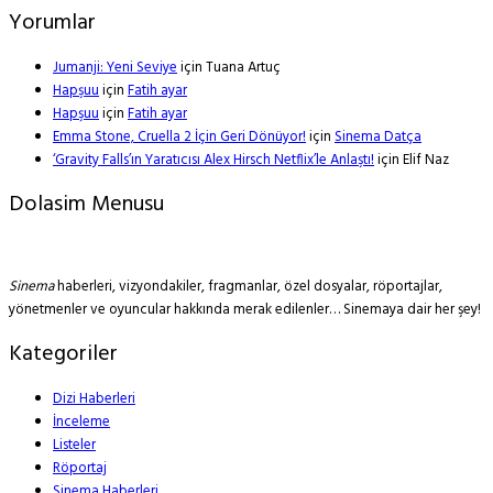
Yorumlar
Jumanji: Yeni Seviye
için
Tuana Artuç
Hapşuu
için
Fatih ayar
Hapşuu
için
Fatih ayar
Emma Stone, Cruella 2 İçin Geri Dönüyor!
için
Sinema Datça
‘Gravity Falls’ın Yaratıcısı Alex Hirsch Netflix’le Anlaştı!
için
Elif Naz
Dolasim Menusu
Sinema
haberleri, vizyondakiler, fragmanlar, özel dosyalar, röportajlar,
yönetmenler ve oyuncular hakkında merak edilenler… Sinemaya dair her şey!
Kategoriler
Dizi Haberleri
İnceleme
Listeler
Röportaj
Sinema Haberleri