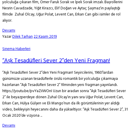
yolculuğa çıkaran film, Ömer Faruk Sorak ve İpek Sorak imzalı. Başrollerini
Nesrin Cavadzade, Yiğit Kirazcı, Elif Doğan ve Aytaç Şaşmaz’ın paylaştığı
filmde Zuhal Olcay, Uğur Polat, Levent Can, Erkan Can gibi isimler de rol
alıyor.
Devamı
Yazar
Dilek Tarhan
22 Kasım 2019
Sinema Haberleri
“Aşk Tesadüfleri Sever 2”den Yeni Fragman!
“Aşk Tesadüfleri Sever 2”den Yeni Fragman! Seyircilerini, 1960’lardan
günümüze uzanan tesadüflerle örülü romantik bir yolculuğa çıkarmaya
hazırlanan “Aşk Tesadüfleri Sever 2” filminden yeni fragman yayınlandı.
https://youtu.be/pvYaZiIWOnI Uzun bir aradan sonra “Aşk Tesadüfleri Sever
2” ile beyazperdeye dönen Zuhal Olcay’ın yanı sıra Uğur Polat, Levent Can,
Erkan Can, Hülya Gülşen ve Eli Mango’nun da ilk görüntülerinin yer aldığı
video, bekleyişin heyecanını daha da yükseltiyor. “Aşk Tesadüfleri Sever 2”, 31
Ocak 2020’de vizyona ...
Devamı