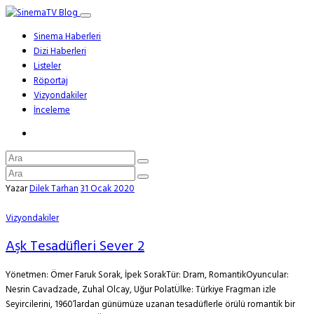
Sinema Haberleri
Dizi Haberleri
Listeler
Röportaj
Vizyondakiler
İnceleme
Yazar
Dilek Tarhan
31 Ocak 2020
Vizyondakiler
Aşk Tesadüfleri Sever 2
Yönetmen: Ömer Faruk Sorak, İpek SorakTür: Dram, RomantikOyuncular:
Nesrin Cavadzade, Zuhal Olcay, Uğur PolatÜlke: Türkiye Fragman izle
Seyircilerini, 1960’lardan günümüze uzanan tesadüflerle örülü romantik bir