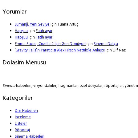
Yorumlar
Jumanji: Yeni Seviye
için
Tuana Artuç
Hapşuu
için
Fatih ayar
Hapşuu
için
Fatih ayar
Emma Stone, Cruella 2 İçin Geri Dönüyor!
için
Sinema Datça
‘Gravity Falls’ın Yaratıcısı Alex Hirsch Netflix’le Anlaştı!
için
Elif Naz
Dolasim Menusu
Sinema
haberleri, vizyondakiler, fragmanlar, özel dosyalar, röportajlar, yöne
Kategoriler
Dizi Haberleri
İnceleme
Listeler
Röportaj
Sinema Haberleri