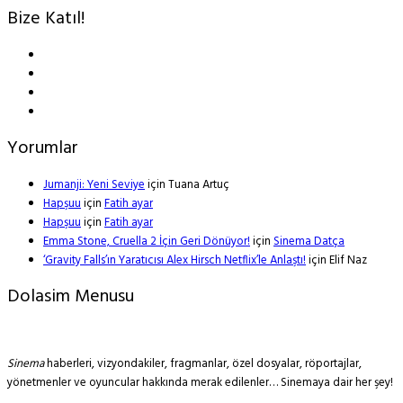
Bize Katıl!
Yorumlar
Jumanji: Yeni Seviye
için
Tuana Artuç
Hapşuu
için
Fatih ayar
Hapşuu
için
Fatih ayar
Emma Stone, Cruella 2 İçin Geri Dönüyor!
için
Sinema Datça
‘Gravity Falls’ın Yaratıcısı Alex Hirsch Netflix’le Anlaştı!
için
Elif Naz
Dolasim Menusu
Sinema
haberleri, vizyondakiler, fragmanlar, özel dosyalar, röportajlar,
yönetmenler ve oyuncular hakkında merak edilenler… Sinemaya dair her şey!