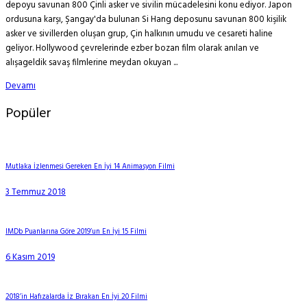
depoyu savunan 800 Çinli asker ve sivilin mücadelesini konu ediyor. Japon
ordusuna karşı, Şangay'da bulunan Si Hang deposunu savunan 800 kişilik
asker ve sivillerden oluşan grup, Çin halkının umudu ve cesareti haline
geliyor. Hollywood çevrelerinde ezber bozan film olarak anılan ve
alışageldik savaş filmlerine meydan okuyan ...
Devamı
Popüler
Mutlaka İzlenmesi Gereken En İyi 14 Animasyon Filmi
3 Temmuz 2018
IMDb Puanlarına Göre 2019’un En İyi 15 Filmi
6 Kasım 2019
2018’in Hafızalarda İz Bırakan En İyi 20 Filmi