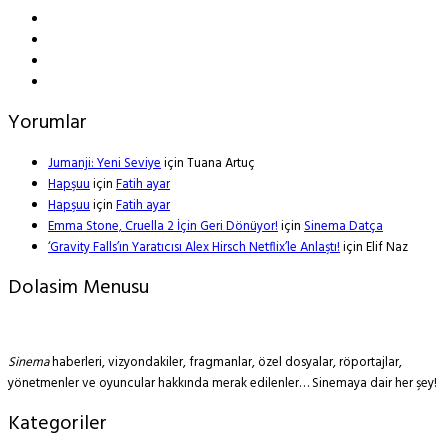
Yorumlar
Jumanji: Yeni Seviye
için
Tuana Artuç
Hapşuu
için
Fatih ayar
Hapşuu
için
Fatih ayar
Emma Stone, Cruella 2 İçin Geri Dönüyor!
için
Sinema Datça
‘Gravity Falls’ın Yaratıcısı Alex Hirsch Netflix’le Anlaştı!
için
Elif Naz
Dolasim Menusu
Sinema
haberleri, vizyondakiler, fragmanlar, özel dosyalar, röportajlar,
yönetmenler ve oyuncular hakkında merak edilenler… Sinemaya dair her şey!
Kategoriler