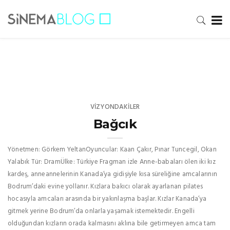
VIZYONDAKILER
Bağcık
Yönetmen: Görkem YeltanOyuncular: Kaan Çakır, Pınar Tuncegil, Okan
Yalabık Tür: DramÜlke: Türkiye Fragman izle Anne-babaları ölen iki kız
kardeş, anneannelerinin Kanada’ya gidişiyle kısa süreliğine amcalarının
Bodrum’daki evine yollanır. Kızlara bakıcı olarak ayarlanan pilates
hocasıyla amcaları arasında bir yakınlaşma başlar. Kızlar Kanada’ya
gitmek yerine Bodrum’da onlarla yaşamak istemektedir. Engelli
olduğundan kızların orada kalmasını aklına bile getirmeyen amca tam