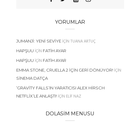
YORUMLAR
IÇIN
TUANA ARTUÇ
JUMANJI: YENI SEVIYE
IÇIN
HAPŞUU
FATIH AYAR
IÇIN
HAPŞUU
FATIH AYAR
IÇIN
EMMA STONE, CRUELLA 2 İÇIN GERI DÖNÜYOR!
SINEMA DATÇA
‘GRAVITY FALLS’IN YARATICISI ALEX HIRSCH
IÇIN
ELIF NAZ
NETFLIX’LE ANLAŞTI!
DOLASIM MENUSU