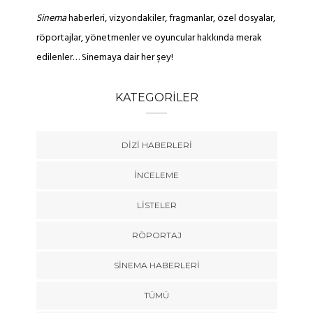
Sinema
haberleri, vizyondakiler, fragmanlar, özel dosyalar,
röportajlar, yönetmenler ve oyuncular hakkında merak
edilenler… Sinemaya dair her şey!
KATEGORILER
DIZI HABERLERI
İNCELEME
LISTELER
RÖPORTAJ
SINEMA HABERLERI
TÜMÜ