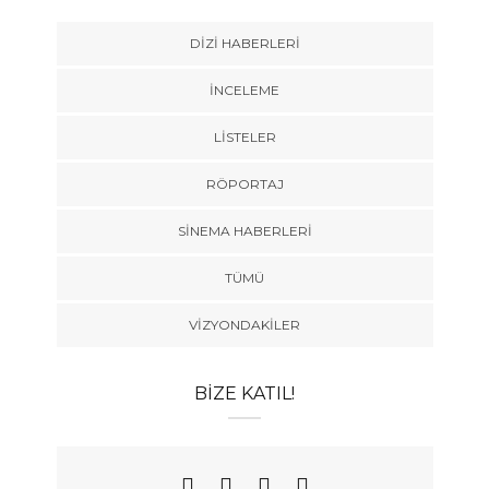
DIZI HABERLERI
İNCELEME
LISTELER
RÖPORTAJ
SINEMA HABERLERI
TÜMÜ
VIZYONDAKILER
BIZE KATIL!