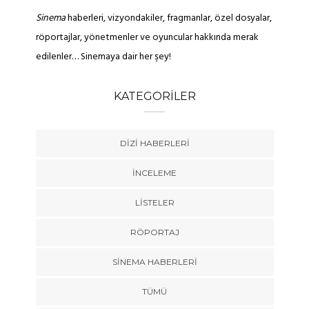
Sinema
haberleri, vizyondakiler, fragmanlar, özel dosyalar,
röportajlar, yönetmenler ve oyuncular hakkında merak
edilenler… Sinemaya dair her şey!
KATEGORILER
DIZI HABERLERI
İNCELEME
LISTELER
RÖPORTAJ
SINEMA HABERLERI
TÜMÜ