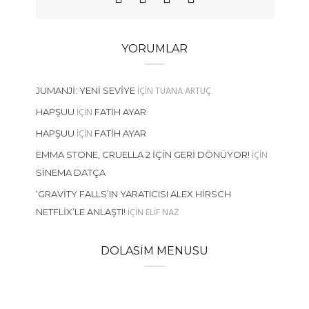
YORUMLAR
IÇIN
TUANA ARTUÇ
JUMANJI: YENI SEVIYE
IÇIN
HAPŞUU
FATIH AYAR
IÇIN
HAPŞUU
FATIH AYAR
IÇIN
EMMA STONE, CRUELLA 2 İÇIN GERI DÖNÜYOR!
SINEMA DATÇA
‘GRAVITY FALLS’IN YARATICISI ALEX HIRSCH
IÇIN
ELIF NAZ
NETFLIX’LE ANLAŞTI!
DOLASIM MENUSU