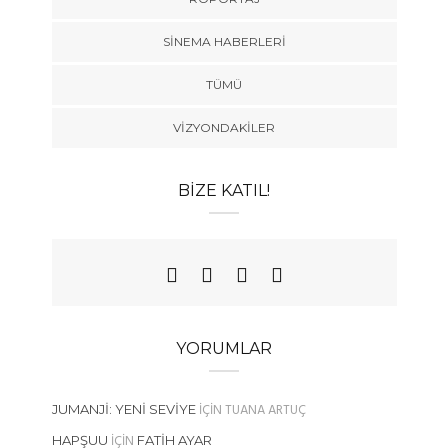
SINEMA HABERLERI
TÜMÜ
VIZYONDAKILER
BIZE KATIL!
YORUMLAR
IÇIN
TUANA ARTUÇ
JUMANJI: YENI SEVIYE
IÇIN
HAPŞUU
FATIH AYAR