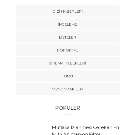
DIZI HABERLERI
İNCELEME
LISTELER
RÖPORTAJ
SINEMA HABERLERI
TÜMÜ
VIZYONDAKILER
POPÜLER
Mutlaka İzlenmesi Gereken En
İyi 14 Animasyon Filmi