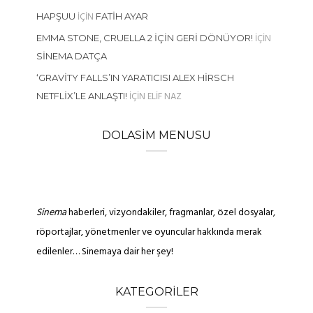
IÇIN
HAPŞUU
FATIH AYAR
IÇIN
EMMA STONE, CRUELLA 2 İÇIN GERI DÖNÜYOR!
SINEMA DATÇA
‘GRAVITY FALLS’IN YARATICISI ALEX HIRSCH
IÇIN
ELIF NAZ
NETFLIX’LE ANLAŞTI!
DOLASIM MENUSU
Sinema
haberleri, vizyondakiler, fragmanlar, özel dosyalar,
röportajlar, yönetmenler ve oyuncular hakkında merak
edilenler… Sinemaya dair her şey!
KATEGORILER