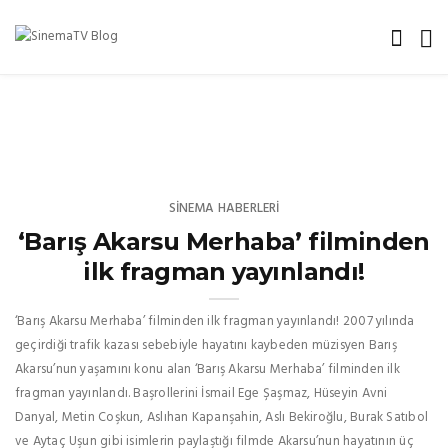
SINEMA HABERLERI
‘Barış Akarsu Merhaba’ filminden
ilk fragman yayınlandı!
‘Barış Akarsu Merhaba’ filminden ilk fragman yayınlandı! 2007 yılında
geçirdiği trafik kazası sebebiyle hayatını kaybeden müzisyen Barış
Akarsu’nun yaşamını konu alan ‘Barış Akarsu Merhaba’ filminden ilk
fragman yayınlandı. Başrollerini İsmail Ege Şaşmaz, Hüseyin Avni
Danyal, Metin Coşkun, Aslıhan Kapanşahin, Aslı Bekiroğlu, Burak Satıbol
ve Aytaç Uşun gibi isimlerin paylaştığı filmde Akarsu’nun hayatının üç