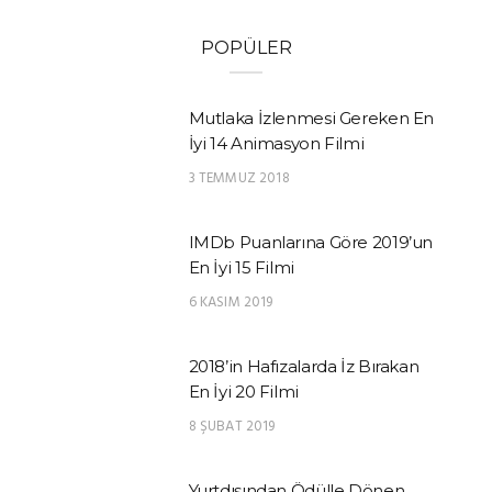
POPÜLER
Mutlaka İzlenmesi Gereken En
İyi 14 Animasyon Filmi
3 TEMMUZ 2018
IMDb Puanlarına Göre 2019’un
En İyi 15 Filmi
6 KASIM 2019
2018’in Hafızalarda İz Bırakan
En İyi 20 Filmi
8 ŞUBAT 2019
Yurtdışından Ödülle Dönen