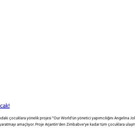
cak!
ndaki çocuklara yönelik projesi "Our World'ün yönetici yapımcılığını Angelina Jo
yaratmayı amaçlıyor. Proje Arjantin'den Zimbabve'ye kadar tüm çocuklara ulaşma