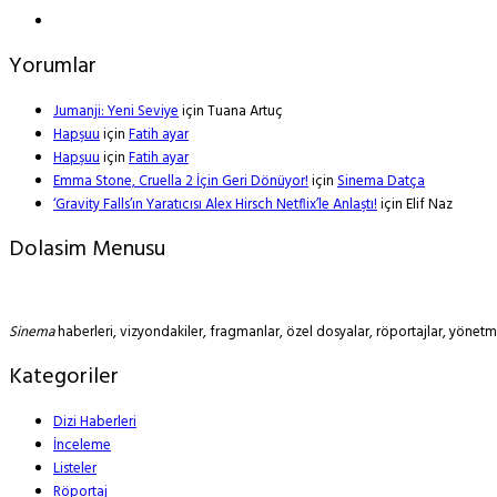
Yorumlar
Jumanji: Yeni Seviye
için
Tuana Artuç
Hapşuu
için
Fatih ayar
Hapşuu
için
Fatih ayar
Emma Stone, Cruella 2 İçin Geri Dönüyor!
için
Sinema Datça
‘Gravity Falls’ın Yaratıcısı Alex Hirsch Netflix’le Anlaştı!
için
Elif Naz
Dolasim Menusu
Sinema
haberleri, vizyondakiler, fragmanlar, özel dosyalar, röportajlar, yöne
Kategoriler
Dizi Haberleri
İnceleme
Listeler
Röportaj