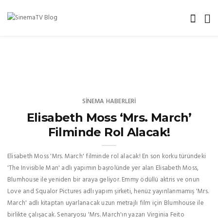
SINEMA HABERLERI
Elisabeth Moss ‘Mrs. March’
Filminde Rol Alacak!
Elisabeth Moss 'Mrs. March' filminde rol alacak! En son korku türündeki
'The Invisible Man' adlı yapımın başrolünde yer alan Elisabeth Moss,
Blumhouse ile yeniden bir araya geliyor. Emmy ödüllü aktris ve onun
Love and Squalor Pictures adlı yapım şirketi, henüz yayınlanmamış 'Mrs.
March' adlı kitaptan uyarlanacak uzun metrajlı film için Blumhouse ile
birlikte çalışacak. Senaryosu 'Mrs. March'ın yazarı Virginia Feito