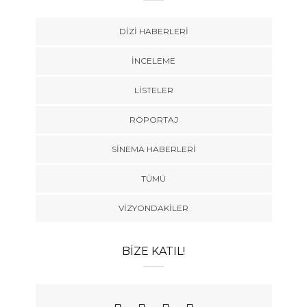
DIZI HABERLERI
İNCELEME
LISTELER
RÖPORTAJ
SINEMA HABERLERI
TÜMÜ
VIZYONDAKILER
BIZE KATIL!