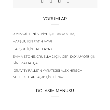
YORUMLAR
IÇIN
TUANA ARTUÇ
JUMANJI: YENI SEVIYE
IÇIN
HAPŞUU
FATIH AYAR
IÇIN
HAPŞUU
FATIH AYAR
IÇIN
EMMA STONE, CRUELLA 2 İÇIN GERI DÖNÜYOR!
SINEMA DATÇA
‘GRAVITY FALLS’IN YARATICISI ALEX HIRSCH
IÇIN
ELIF NAZ
NETFLIX’LE ANLAŞTI!
DOLASIM MENUSU