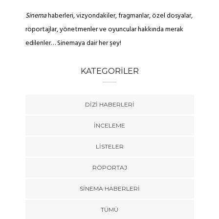
Sinema
haberleri, vizyondakiler, fragmanlar, özel dosyalar,
röportajlar, yönetmenler ve oyuncular hakkında merak
edilenler… Sinemaya dair her şey!
KATEGORILER
DIZI HABERLERI
İNCELEME
LISTELER
RÖPORTAJ
SINEMA HABERLERI
TÜMÜ