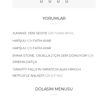
YORUMLAR
IÇIN
TUANA ARTUÇ
JUMANJI: YENI SEVIYE
IÇIN
HAPŞUU
FATIH AYAR
IÇIN
HAPŞUU
FATIH AYAR
IÇIN
EMMA STONE, CRUELLA 2 İÇIN GERI DÖNÜYOR!
SINEMA DATÇA
‘GRAVITY FALLS’IN YARATICISI ALEX HIRSCH
IÇIN
ELIF NAZ
NETFLIX’LE ANLAŞTI!
DOLASIM MENUSU