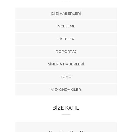
DIZI HABERLERI
İNCELEME
LISTELER
RÖPORTAJ
SINEMA HABERLERI
TÜMÜ
VIZYONDAKILER
BIZE KATIL!