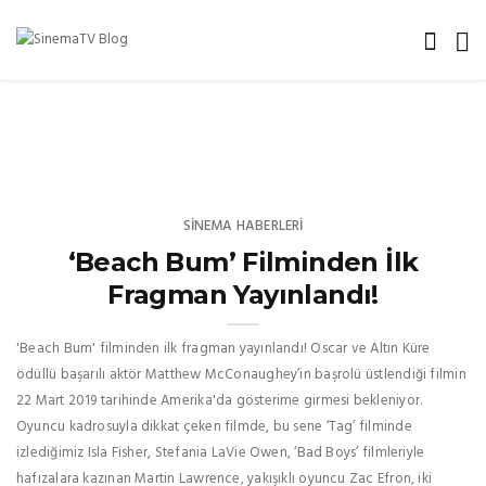
SINEMA HABERLERI
‘Beach Bum’ Filminden İlk
Fragman Yayınlandı!
'Beach Bum' filminden ilk fragman yayınlandı! Oscar ve Altın Küre
ödüllü başarılı aktör Matthew McConaughey’in başrolü üstlendiği filmin
22 Mart 2019 tarihinde Amerika'da gösterime girmesi bekleniyor.
Oyuncu kadrosuyla dikkat çeken filmde, bu sene ‘Tag’ filminde
izlediğimiz Isla Fisher, Stefania LaVie Owen, ‘Bad Boys’ filmleriyle
hafızalara kazınan Martin Lawrence, yakışıklı oyuncu Zac Efron, iki