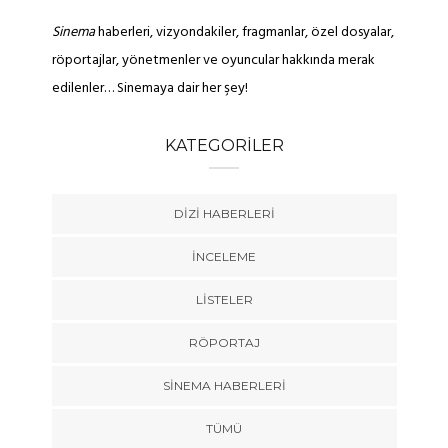
Sinema
haberleri, vizyondakiler, fragmanlar, özel dosyalar,
röportajlar, yönetmenler ve oyuncular hakkında merak
edilenler… Sinemaya dair her şey!
KATEGORILER
DIZI HABERLERI
İNCELEME
LISTELER
RÖPORTAJ
SINEMA HABERLERI
TÜMÜ