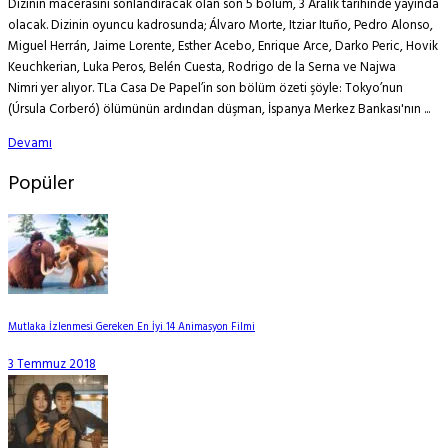
Dizinin macerasını sonlandıracak olan son 5 bölüm, 3 Aralık tarihinde yayında
olacak. Dizinin oyuncu kadrosunda; Álvaro Morte, Itziar Ituño, Pedro Alonso,
Miguel Herrán, Jaime Lorente, Esther Acebo, Enrique Arce, Darko Peric, Hovik
Keuchkerian, Luka Peros, Belén Cuesta, Rodrigo de la Serna ve Najwa
Nimri yer alıyor. TLa Casa De Papel’in son bölüm özeti şöyle: Tokyo’nun
(Úrsula Corberó) ölümünün ardından düşman, İspanya Merkez Bankası'nın ...
Devamı
Popüler
Mutlaka İzlenmesi Gereken En İyi 14 Animasyon Filmi
3 Temmuz 2018