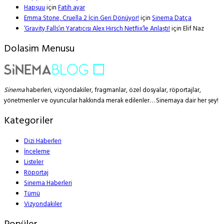
Hapşuu
için
Fatih ayar
Emma Stone, Cruella 2 İçin Geri Dönüyor!
için
Sinema Datça
‘Gravity Falls’ın Yaratıcısı Alex Hirsch Netflix’le Anlaştı!
için
Elif Naz
Dolasim Menusu
Sinema
haberleri, vizyondakiler, fragmanlar, özel dosyalar, röportajlar,
yönetmenler ve oyuncular hakkında merak edilenler… Sinemaya dair her şey!
Kategoriler
Dizi Haberleri
İnceleme
Listeler
Röportaj
Sinema Haberleri
Tümü
Vizyondakiler