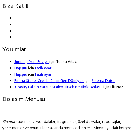
Bize Katıl!
Yorumlar
Jumanji: Yeni Seviye
için
Tuana Artuç
Hapşuu
için
Fatih ayar
Hapşuu
için
Fatih ayar
Emma Stone, Cruella 2 İçin Geri Dönüyor!
için
Sinema Datça
‘Gravity Falls’ın Yaratıcısı Alex Hirsch Netflix’le Anlaştı!
için
Elif Naz
Dolasim Menusu
Sinema
haberleri, vizyondakiler, fragmanlar, özel dosyalar, röportajlar,
yönetmenler ve oyuncular hakkında merak edilenler… Sinemaya dair her şey!