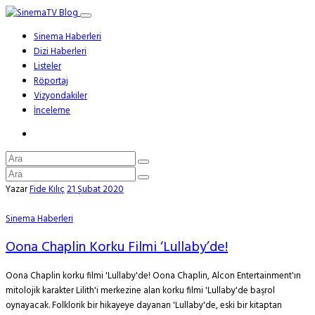
Sinema Haberleri
Dizi Haberleri
Listeler
Röportaj
Vizyondakiler
İnceleme
Yazar
Fide Kılıç
21 Şubat 2020
Sinema Haberleri
Oona Chaplin Korku Filmi ‘Lullaby’de!
Oona Chaplin korku filmi 'Lullaby'de! Oona Chaplin, Alcon Entertainment'ın
mitolojik karakter Lilith'i merkezine alan korku filmi 'Lullaby'de başrol
oynayacak. Folklorik bir hikayeye dayanan 'Lullaby'de, eski bir kitaptan