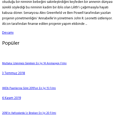
okuduğu bir ninninin bebeğini sakinleştirdiğini keşfeden bir annenin dünyası
sürekli söylediği bu ninninin kadim bir iblis olan Lilith'i çağırmasıyla hayatı
kabusa döner. Senaryosu Alex Greenfield ve Ben Powell tarafından yazılan
projenin yönetmenliğini 'Annabelle'in yönetmeni John R. Leonetti üstleniyor.
Alcon tarafından finanse edilen projenin yapım ekibinde ...
Devamı
Popüler
Mutlaka İzlenmesi Gereken En İyi 14 Animasyon Filmi
3 Temmuz 2018
IMDb Puanlarına Göre 2019’un En İyi 15 Filmi
6 Kasım 2019
2018’in Hafızalarda İz Bırakan En İyi 20 Filmi