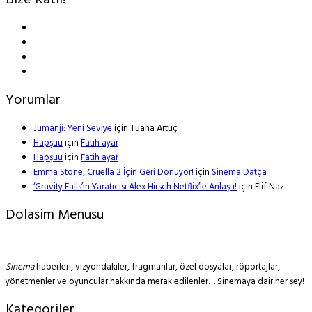
Bize Katıl!
Yorumlar
Jumanji: Yeni Seviye
için
Tuana Artuç
Hapşuu
için
Fatih ayar
Hapşuu
için
Fatih ayar
Emma Stone, Cruella 2 İçin Geri Dönüyor!
için
Sinema Datça
‘Gravity Falls’ın Yaratıcısı Alex Hirsch Netflix’le Anlaştı!
için
Elif Naz
Dolasim Menusu
Sinema
haberleri, vizyondakiler, fragmanlar, özel dosyalar, röportajlar,
yönetmenler ve oyuncular hakkında merak edilenler… Sinemaya dair her şey!
Kategoriler