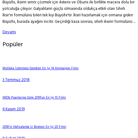
Büyüfix, iksirin sırrını çözmek için Asterix ve Oburix ile birlikte macera dolu bir
yolculuğa çıkıyor. Galyalıların güçlü olmasında oldukça etkili olan Sihirli
İksir'in formülünü bilen tek kişi Büyüfix'tir. İksiri hazırlamak için ormana giden
Büyüfix, burada ayağını incitir. Geçirdiği kaza sonrası, sihirli iksirin formülünü ...
Devamı
Popüler
Mutlaka İzlenmesi Gereken En İyi 14 Animasyon Filmi
3 Temmuz 2018
IMDb Puanlarına Göre 2019’un En İyi 15 Filmi
6 Kasım 2019
2018’in Hafızalarda İz Bırakan En İyi 20 Filmi