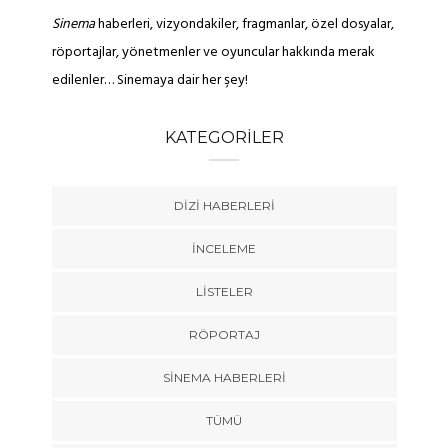
Sinema
haberleri, vizyondakiler, fragmanlar, özel dosyalar,
röportajlar, yönetmenler ve oyuncular hakkında merak
edilenler… Sinemaya dair her şey!
KATEGORILER
DIZI HABERLERI
İNCELEME
LISTELER
RÖPORTAJ
SINEMA HABERLERI
TÜMÜ