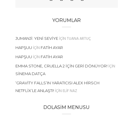
YORUMLAR
IÇIN
TUANA ARTUÇ
JUMANJI: YENI SEVIYE
IÇIN
HAPŞUU
FATIH AYAR
IÇIN
HAPŞUU
FATIH AYAR
IÇIN
EMMA STONE, CRUELLA 2 İÇIN GERI DÖNÜYOR!
SINEMA DATÇA
‘GRAVITY FALLS’IN YARATICISI ALEX HIRSCH
IÇIN
ELIF NAZ
NETFLIX’LE ANLAŞTI!
DOLASIM MENUSU