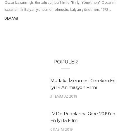
Oscar kazanmıştı. Bertolucci, bu filmle "En İyi Yönetmen" Oscar'ını
kazanan ilk İtalyan yönetmen olmuştu. İtalyan yönetmen, 1972 ...
DEVAMI
POPÜLER
Mutlaka İzlenmesi Gereken En
İyi 14 Animasyon Filmi
3 TEMMUZ 2018
IMDb Puanlarına Göre 2019’un
En İyi 15 Filmi
6 KASIM 2019