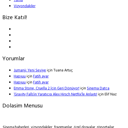
Tümü
Vizyondakiler
Bize Katıl!
Yorumlar
Jumanji: Yeni Seviye
için
Tuana Artuç
Hapşuu
için
Fatih ayar
Hapşuu
için
Fatih ayar
Emma Stone, Cruella 2 İçin Geri Dönüyor!
için
Sinema Datça
‘Gravity Falls’ın Yaratıcısı Alex Hirsch Netflix’le Anlaştı!
için
Elif Naz
Dolasim Menusu
Sinema
haberleri, vizyondakiler, fragmanlar, özel dosyalar, röportajlar,