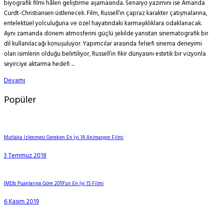
biyografik filmi hâlen geliştirme aşamasında. Senaryo yazımını ise Amanda
Curdt-Christiansen üstlenecek. Film, Russell’ın çapraz karakter çatışmalarına,
entelektüel yolculuğuna ve özel hayatındaki karmaşıklıklara odaklanacak.
Aynı zamanda dönem atmosferini güçlü şekilde yansıtan sinematografik bir
dil kullanılacağı konuşuluyor. Yapımcılar arasında felsefi sinema deneyimi
olan isimlerin olduğu belirtiliyor, Russell’ın fikir dünyasını estetik bir vizyonla
seyirciye aktarma hedefi ...
Devamı
Popüler
Mutlaka İzlenmesi Gereken En İyi 14 Animasyon Filmi
3 Temmuz 2018
IMDb Puanlarına Göre 2019’un En İyi 15 Filmi
6 Kasım 2019