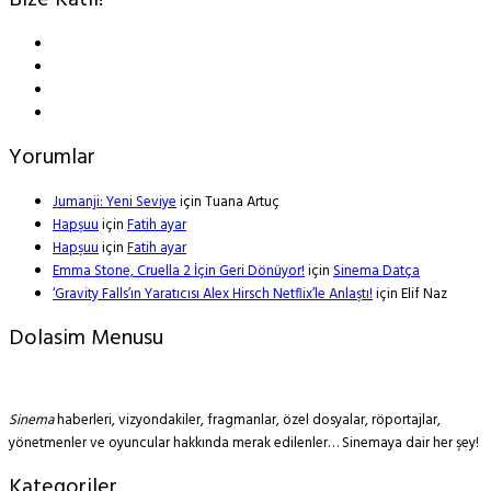
Bize Katıl!
Yorumlar
Jumanji: Yeni Seviye
için
Tuana Artuç
Hapşuu
için
Fatih ayar
Hapşuu
için
Fatih ayar
Emma Stone, Cruella 2 İçin Geri Dönüyor!
için
Sinema Datça
‘Gravity Falls’ın Yaratıcısı Alex Hirsch Netflix’le Anlaştı!
için
Elif Naz
Dolasim Menusu
Sinema
haberleri, vizyondakiler, fragmanlar, özel dosyalar, röportajlar,
yönetmenler ve oyuncular hakkında merak edilenler… Sinemaya dair her şey!
Kategoriler