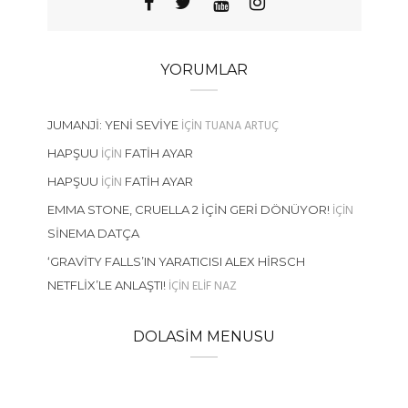
YORUMLAR
IÇIN
TUANA ARTUÇ
JUMANJI: YENI SEVIYE
IÇIN
HAPŞUU
FATIH AYAR
IÇIN
HAPŞUU
FATIH AYAR
IÇIN
EMMA STONE, CRUELLA 2 İÇIN GERI DÖNÜYOR!
SINEMA DATÇA
‘GRAVITY FALLS’IN YARATICISI ALEX HIRSCH
IÇIN
ELIF NAZ
NETFLIX’LE ANLAŞTI!
DOLASIM MENUSU