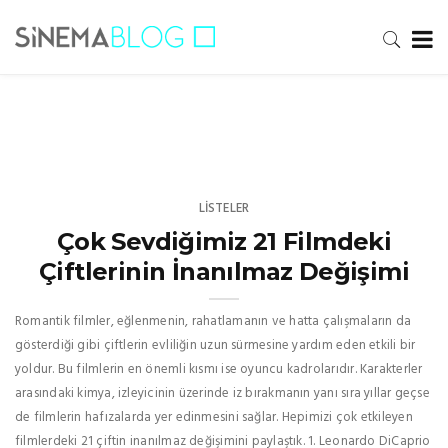
LISTELER
Çok Sevdiğimiz 21 Filmdeki
Çiftlerinin İnanılmaz Değişimi
Romantik filmler, eğlenmenin, rahatlamanın ve hatta çalışmaların da
gösterdiği gibi çiftlerin evliliğin uzun sürmesine yardım eden etkili bir
yoldur. Bu filmlerin en önemli kısmı ise oyuncu kadrolarıdır. Karakterler
arasındaki kimya, izleyicinin üzerinde iz bırakmanın yanı sıra yıllar geçse
de filmlerin hafızalarda yer edinmesini sağlar. Hepimizi çok etkileyen
filmlerdeki 21 çiftin inanılmaz değişimini paylaştık. 1. Leonardo DiCaprio