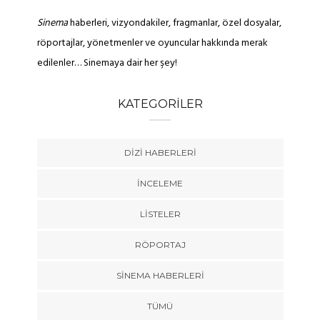
Sinema
haberleri, vizyondakiler, fragmanlar, özel dosyalar,
röportajlar, yönetmenler ve oyuncular hakkında merak
edilenler… Sinemaya dair her şey!
KATEGORILER
DIZI HABERLERI
İNCELEME
LISTELER
RÖPORTAJ
SINEMA HABERLERI
TÜMÜ