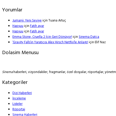
Yorumlar
Jumanji: Yeni Seviye
için
Tuana Artuç
Hapşuu
için
Fatih ayar
Hapşuu
için
Fatih ayar
Emma Stone, Cruella 2 İçin Geri Dönüyor!
için
Sinema Datça
‘Gravity Falls’ın Yaratıcısı Alex Hirsch Netflix’le Anlaştı!
için
Elif Naz
Dolasim Menusu
Sinema
haberleri, vizyondakiler, fragmanlar, özel dosyalar, röportajlar, yöne
Kategoriler
Dizi Haberleri
İnceleme
Listeler
Röportaj
Sinema Haberleri