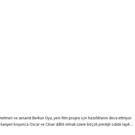
önetmen ve senarist Berkun Oya, yeni film projesi için hazırlıklarını deva ettiriyor.
kariyeri boyunca Oscar ve César dâhil olmak üzere birçok prestijli ödüle layık ...