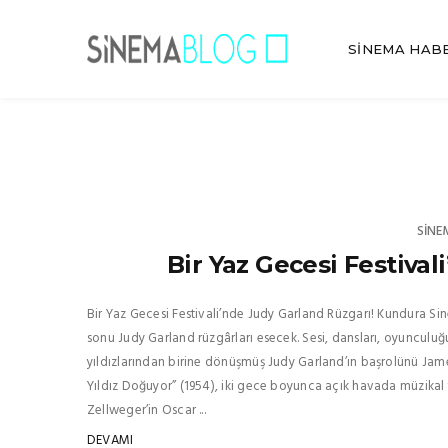
SINEMA HAB
SINE
Bir Yaz Gecesi Festival
Bir Yaz Gecesi Festivali’nde Judy Garland Rüzgarı! Kundura Si
sonu Judy Garland rüzgârları esecek. Sesi, dansları, oyunculu
yıldızlarından birine dönüşmüş Judy Garland’ın başrolünü James 
Yıldız Doğuyor” (1954), iki gece boyunca açık havada müzikal 
Zellweger’in Oscar ...
DEVAMI