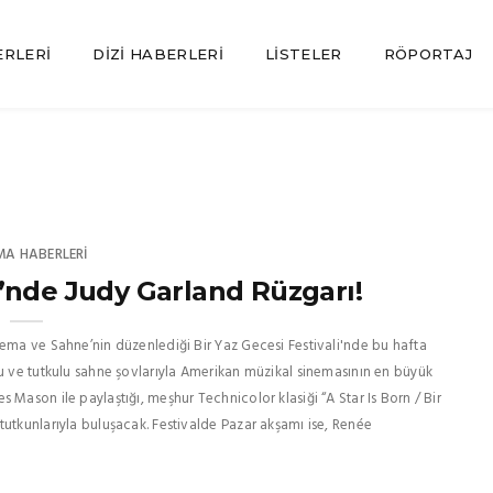
ERLERI
DIZI HABERLERI
LISTELER
RÖPORTAJ
MA HABERLERI
i’nde Judy Garland Rüzgarı!
nema ve Sahne’nin düzenlediği Bir Yaz Gecesi Festivali'nde bu hafta
ğu ve tutkulu sahne şovlarıyla Amerikan müzikal sinemasının en büyük
Mason ile paylaştığı, meşhur Technicolor klasiği “A Star Is Born / Bir
tutkunlarıyla buluşacak. Festivalde Pazar akşamı ise, Renée