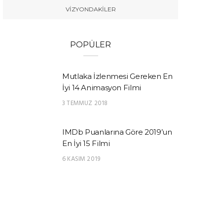
VIZYONDAKILER
POPÜLER
Mutlaka İzlenmesi Gereken En
İyi 14 Animasyon Filmi
3 TEMMUZ 2018
IMDb Puanlarına Göre 2019’un
En İyi 15 Filmi
6 KASIM 2019