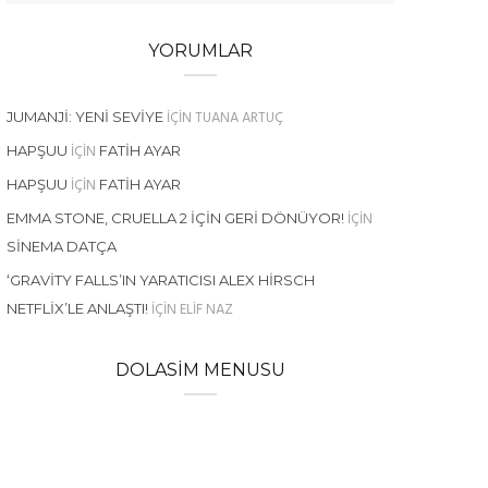
YORUMLAR
IÇIN
TUANA ARTUÇ
JUMANJI: YENI SEVIYE
IÇIN
HAPŞUU
FATIH AYAR
IÇIN
HAPŞUU
FATIH AYAR
IÇIN
EMMA STONE, CRUELLA 2 İÇIN GERI DÖNÜYOR!
SINEMA DATÇA
‘GRAVITY FALLS’IN YARATICISI ALEX HIRSCH
IÇIN
ELIF NAZ
NETFLIX’LE ANLAŞTI!
DOLASIM MENUSU