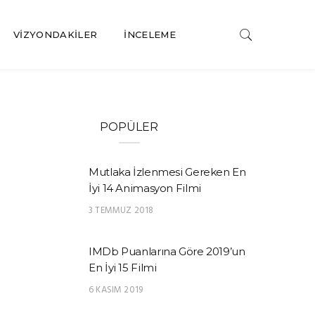
VIZYONDAKILER
İNCELEME
POPÜLER
Mutlaka İzlenmesi Gereken En
İyi 14 Animasyon Filmi
3 TEMMUZ 2018
IMDb Puanlarına Göre 2019’un
En İyi 15 Filmi
6 KASIM 2019