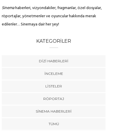
Sinema
haberleri, vizyondakiler, fragmanlar, özel dosyalar,
röportajlar, yönetmenler ve oyuncular hakkında merak
edilenler… Sinemaya dair her şey!
KATEGORILER
DIZI HABERLERI
İNCELEME
LISTELER
RÖPORTAJ
SINEMA HABERLERI
TÜMÜ