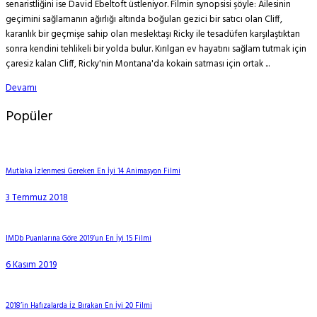
senaristliğini ise David Ebeltoft üstleniyor. Filmin synopsisi şöyle: Ailesinin
geçimini sağlamanın ağırlığı altında boğulan gezici bir satıcı olan Cliff,
karanlık bir geçmişe sahip olan meslektaşı Ricky ile tesadüfen karşılaştıktan
sonra kendini tehlikeli bir yolda bulur. Kırılgan ev hayatını sağlam tutmak için
çaresiz kalan Cliff, Ricky'nin Montana'da kokain satması için ortak ...
Devamı
Popüler
Mutlaka İzlenmesi Gereken En İyi 14 Animasyon Filmi
3 Temmuz 2018
IMDb Puanlarına Göre 2019’un En İyi 15 Filmi
6 Kasım 2019
2018’in Hafızalarda İz Bırakan En İyi 20 Filmi