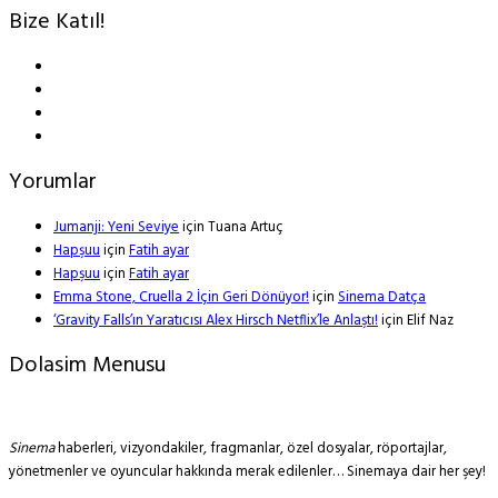
Bize Katıl!
Yorumlar
Jumanji: Yeni Seviye
için
Tuana Artuç
Hapşuu
için
Fatih ayar
Hapşuu
için
Fatih ayar
Emma Stone, Cruella 2 İçin Geri Dönüyor!
için
Sinema Datça
‘Gravity Falls’ın Yaratıcısı Alex Hirsch Netflix’le Anlaştı!
için
Elif Naz
Dolasim Menusu
Sinema
haberleri, vizyondakiler, fragmanlar, özel dosyalar, röportajlar,
yönetmenler ve oyuncular hakkında merak edilenler… Sinemaya dair her şey!