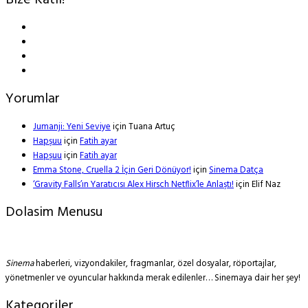
Bize Katıl!
Yorumlar
Jumanji: Yeni Seviye
için
Tuana Artuç
Hapşuu
için
Fatih ayar
Hapşuu
için
Fatih ayar
Emma Stone, Cruella 2 İçin Geri Dönüyor!
için
Sinema Datça
‘Gravity Falls’ın Yaratıcısı Alex Hirsch Netflix’le Anlaştı!
için
Elif Naz
Dolasim Menusu
Sinema
haberleri, vizyondakiler, fragmanlar, özel dosyalar, röportajlar,
yönetmenler ve oyuncular hakkında merak edilenler… Sinemaya dair her şey!
Kategoriler