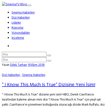
Sinema Haberleri
Dizi Haberleri
Listeler
Röportaj
Vizyondakiler
İnceleme
Yazar
Dilek Tarhan
19 Ekim 2018
Dizi Haberleri
,
Sinema Haberleri
” I Know This Much Is True” Dizisine Yeni İsim!
" I Know This Much Is True" dizisine yeni isim! HBO, Derek Cianfrance
tarafından kaleme alınan mini dizi "I Know This Much Is True" için yeşil ışık
yaktı. Cianfrance'ın yönetmen koltuğunda oturacağı dizide Mark Ruffalo, ikiz