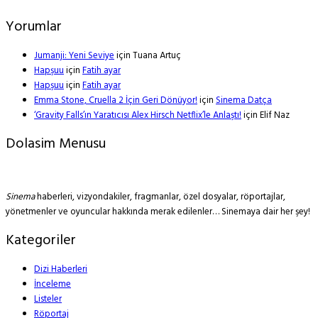
Yorumlar
Jumanji: Yeni Seviye
için
Tuana Artuç
Hapşuu
için
Fatih ayar
Hapşuu
için
Fatih ayar
Emma Stone, Cruella 2 İçin Geri Dönüyor!
için
Sinema Datça
‘Gravity Falls’ın Yaratıcısı Alex Hirsch Netflix’le Anlaştı!
için
Elif Naz
Dolasim Menusu
Sinema
haberleri, vizyondakiler, fragmanlar, özel dosyalar, röportajlar,
yönetmenler ve oyuncular hakkında merak edilenler… Sinemaya dair her şey!
Kategoriler
Dizi Haberleri
İnceleme
Listeler
Röportaj