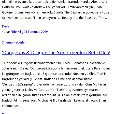
olan filmin oyuncu kadrosundaki diğer isimler arasında Haruka Abe, Ursula
Corbero, Iko Uwais ve Andrew Koji yer alıyor. Filmin yapımcılığını Brian
Goldner üstlenirken, yönetmen koltuğunda 'The Captain'in yönetmeni Robert
Schwentke oturacak. Filmin senaryosu ise 'Beauty and the Beast' ve 'The ...
Devamı
Yazar
Fide Kılıç
31 Temmuz 2019
Sinema Haberleri
‘Dungeons & Dragons’un Yönetmenleri Belli Oldu!
‘Dungeons & Dragons'un yönetmenleri belli oldu! Jonathan Goldstein ve
John Francis Daley, ‘Dungeons&Dragons’ filmini yönetmek üzere Paramount
ile görüşmelere başladı. İkili, Skydance tarafından üretilen ve Chris Pratt'in
başrolünde yer aldığı 'Ghost Draft' adlı filme odaklanmak üzere
'Dungeons&Dragons' projesinden ayrılmak zorunda kalan Chris McKay'in
yerine geçecek. Daley ve Goldstein'ın 'Flash' projesinden ayrılmasının
ardından elini çabuk tutan Paramount ikili ile anlaşmak üzere görüşmelere
başladı. Filmin senaryosu Michael Gillio tarafından kaleme alınacak. Brian
Goldner ve ...