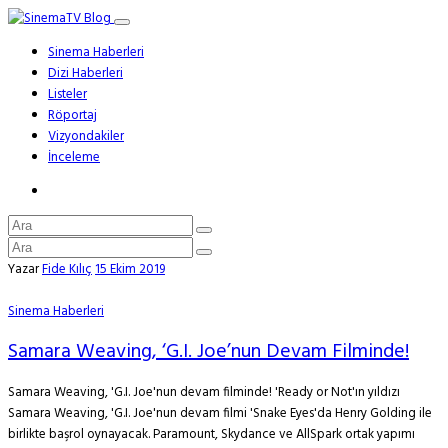
Sinema Haberleri
Dizi Haberleri
Listeler
Röportaj
Vizyondakiler
İnceleme
Yazar
Fide Kılıç
15 Ekim 2019
Sinema Haberleri
Samara Weaving, ‘G.I. Joe’nun Devam Filminde!
Samara Weaving, 'G.I. Joe'nun devam filminde! 'Ready or Not'ın yıldızı
Samara Weaving, 'G.I. Joe'nun devam filmi 'Snake Eyes'da Henry Golding ile
birlikte başrol oynayacak. Paramount, Skydance ve AllSpark ortak yapımı