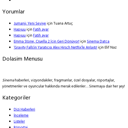
Yorumlar
Jumanji: Yeni Seviye
için
Tuana Artuç
Hapşuu
için
Fatih ayar
Hapşuu
için
Fatih ayar
Emma Stone, Cruella 2 İçin Geri Dönüyor!
için
Sinema Datça
‘Gravity Falls’ın Yaratıcısı Alex Hirsch Netflix’le Anlaştı!
için
Elif Naz
Dolasim Menusu
Sinema
haberleri, vizyondakiler, fragmanlar, özel dosyalar, röportajlar,
yönetmenler ve oyuncular hakkında merak edilenler… Sinemaya dair her şey!
Kategoriler
Dizi Haberleri
İnceleme
Listeler
Röportaj