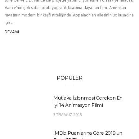
Julie Oh ve J. D. Vance ise projede yapımcı yönetmen olarak yer alacak.
Vance’nin çok satan otobiyografik kitabına dayanan film, Amerikan
rüyasının modern bir keşfi niteliğinde. Appalachian ailesinin üç kuşağına
ışık ...
DEVAMI
POPÜLER
Mutlaka İzlenmesi Gereken En
İyi 14 Animasyon Filmi
3 TEMMUZ 2018
IMDb Puanlarına Göre 2019’un