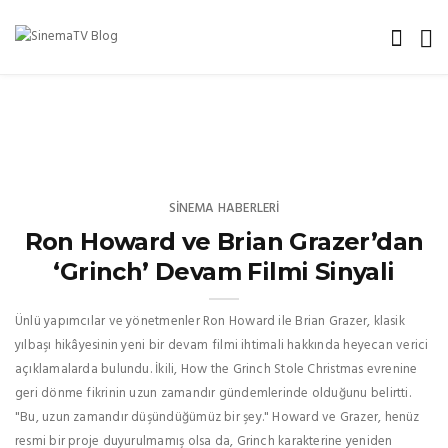
SINEMA HABERLERI
Ron Howard ve Brian Grazer’dan
‘Grinch’ Devam Filmi Sinyali
Ünlü yapımcılar ve yönetmenler Ron Howard ile Brian Grazer, klasik
yılbaşı hikâyesinin yeni bir devam filmi ihtimali hakkında heyecan verici
açıklamalarda bulundu. İkili, How the Grinch Stole Christmas evrenine
geri dönme fikrinin uzun zamandır gündemlerinde olduğunu belirtti.
"Bu, uzun zamandır düşündüğümüz bir şey." Howard ve Grazer, henüz
resmi bir proje duyurulmamış olsa da, Grinch karakterine yeniden