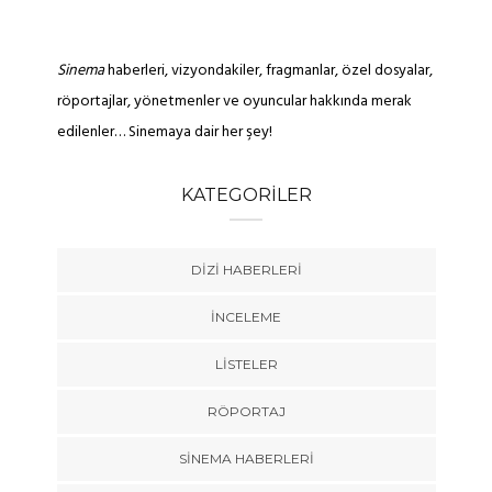
Sinema
haberleri, vizyondakiler, fragmanlar, özel dosyalar,
röportajlar, yönetmenler ve oyuncular hakkında merak
edilenler… Sinemaya dair her şey!
KATEGORILER
DIZI HABERLERI
İNCELEME
LISTELER
RÖPORTAJ
SINEMA HABERLERI