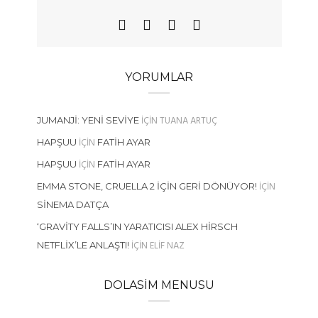
YORUMLAR
IÇIN
TUANA ARTUÇ
JUMANJI: YENI SEVIYE
IÇIN
HAPŞUU
FATIH AYAR
IÇIN
HAPŞUU
FATIH AYAR
IÇIN
EMMA STONE, CRUELLA 2 İÇIN GERI DÖNÜYOR!
SINEMA DATÇA
‘GRAVITY FALLS’IN YARATICISI ALEX HIRSCH
IÇIN
ELIF NAZ
NETFLIX’LE ANLAŞTI!
DOLASIM MENUSU