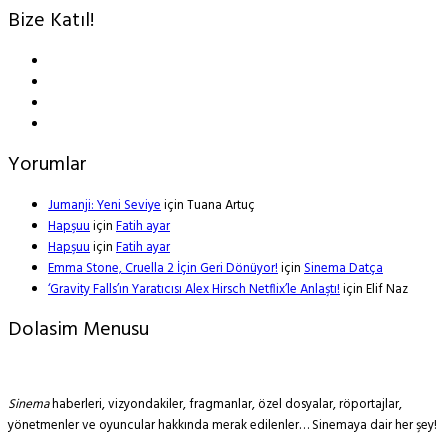
Bize Katıl!
Yorumlar
Jumanji: Yeni Seviye
için
Tuana Artuç
Hapşuu
için
Fatih ayar
Hapşuu
için
Fatih ayar
Emma Stone, Cruella 2 İçin Geri Dönüyor!
için
Sinema Datça
‘Gravity Falls’ın Yaratıcısı Alex Hirsch Netflix’le Anlaştı!
için
Elif Naz
Dolasim Menusu
Sinema
haberleri, vizyondakiler, fragmanlar, özel dosyalar, röportajlar,
yönetmenler ve oyuncular hakkında merak edilenler… Sinemaya dair her şey!