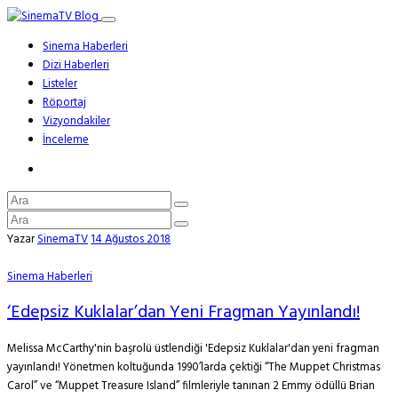
Sinema Haberleri
Dizi Haberleri
Listeler
Röportaj
Vizyondakiler
İnceleme
Yazar
SinemaTV
14 Ağustos 2018
Sinema Haberleri
‘Edepsiz Kuklalar’dan Yeni Fragman Yayınlandı!
Melissa McCarthy'nin başrolü üstlendiği 'Edepsiz Kuklalar'dan yeni fragman
yayınlandı! Yönetmen koltuğunda 1990’larda çektiği “The Muppet Christmas
Carol” ve “Muppet Treasure Island” filmleriyle tanınan 2 Emmy ödüllü Brian