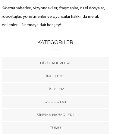
Sinema
haberleri, vizyondakiler, fragmanlar, özel dosyalar,
röportajlar, yönetmenler ve oyuncular hakkında merak
edilenler… Sinemaya dair her şey!
KATEGORILER
DIZI HABERLERI
İNCELEME
LISTELER
RÖPORTAJ
SINEMA HABERLERI
TÜMÜ