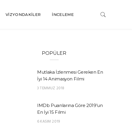
VIZYONDAKILER
İNCELEME
POPÜLER
Mutlaka İzlenmesi Gereken En
İyi 14 Animasyon Filmi
3 TEMMUZ 2018
IMDb Puanlarına Göre 2019’un
En İyi 15 Filmi
6 KASIM 2019