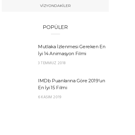
VIZYONDAKILER
POPÜLER
Mutlaka İzlenmesi Gereken En
İyi 14 Animasyon Filmi
3 TEMMUZ 2018
IMDb Puanlarına Göre 2019’un
En İyi 15 Filmi
6 KASIM 2019