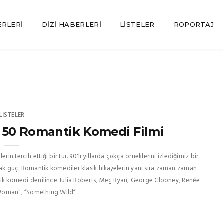
ERLERI
DIZI HABERLERI
LISTELER
RÖPORTAJ
LISTELER
 50 Romantik Komedi Filmi
n tercih ettiği bir tür. 90'lı yıllarda çokça örneklerini izlediğimiz bir
mak güç. Romantik komediler klasik hikayelerin yanı sıra zaman zaman
antik komedi denilince Julia Roberts, Meg Ryan, George Clooney, Renée
 Woman", “Something Wild” ...