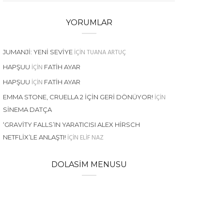
YORUMLAR
IÇIN
TUANA ARTUÇ
JUMANJI: YENI SEVIYE
IÇIN
HAPŞUU
FATIH AYAR
IÇIN
HAPŞUU
FATIH AYAR
IÇIN
EMMA STONE, CRUELLA 2 İÇIN GERI DÖNÜYOR!
SINEMA DATÇA
‘GRAVITY FALLS’IN YARATICISI ALEX HIRSCH
IÇIN
ELIF NAZ
NETFLIX’LE ANLAŞTI!
DOLASIM MENUSU