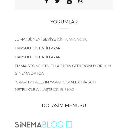
YORUMLAR
IÇIN
TUANA ARTUÇ
JUMANJI: YENI SEVIYE
IÇIN
HAPŞUU
FATIH AYAR
IÇIN
HAPŞUU
FATIH AYAR
IÇIN
EMMA STONE, CRUELLA 2 İÇIN GERI DÖNÜYOR!
SINEMA DATÇA
‘GRAVITY FALLS’IN YARATICISI ALEX HIRSCH
IÇIN
ELIF NAZ
NETFLIX’LE ANLAŞTI!
DOLASIM MENUSU