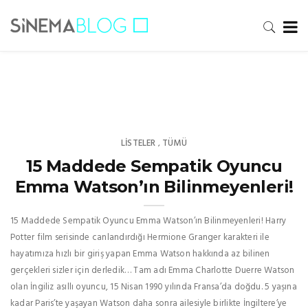
LISTELER
TÜMÜ
,
15 Maddede Sempatik Oyuncu
Emma Watson’ın Bilinmeyenleri!
15 Maddede Sempatik Oyuncu Emma Watson’ın Bilinmeyenleri! Harry
Potter film serisinde canlandırdığı Hermione Granger karakteri ile
hayatımıza hızlı bir giriş yapan Emma Watson hakkında az bilinen
gerçekleri sizler için derledik… Tam adı Emma Charlotte Duerre Watson
olan İngiliz asıllı oyuncu, 15 Nisan 1990 yılında Fransa’da doğdu. 5 yaşına
kadar Paris’te yaşayan Watson daha sonra ailesiyle birlikte İngiltere’ye