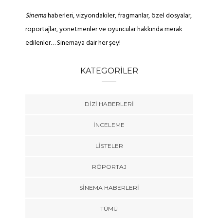
Sinema
haberleri, vizyondakiler, fragmanlar, özel dosyalar,
röportajlar, yönetmenler ve oyuncular hakkında merak
edilenler… Sinemaya dair her şey!
KATEGORILER
DIZI HABERLERI
İNCELEME
LISTELER
RÖPORTAJ
SINEMA HABERLERI
TÜMÜ