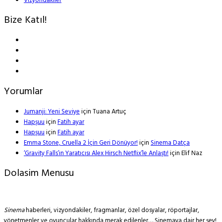
Vizyondakiler
Bize Katıl!
Yorumlar
Jumanji: Yeni Seviye
için
Tuana Artuç
Hapşuu
için
Fatih ayar
Hapşuu
için
Fatih ayar
Emma Stone, Cruella 2 İçin Geri Dönüyor!
için
Sinema Datça
‘Gravity Falls’ın Yaratıcısı Alex Hirsch Netflix’le Anlaştı!
için
Elif Naz
Dolasim Menusu
Sinema
haberleri, vizyondakiler, fragmanlar, özel dosyalar, röportajlar,
yönetmenler ve oyuncular hakkında merak edilenler… Sinemaya dair her şey!