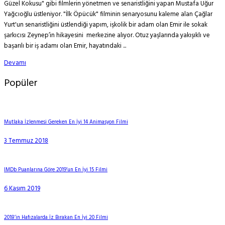
Güzel Kokusu" gibi filmlerin yönetmen ve senaristliğini yapan Mustafa Uğur
Yağcıoğlu üstleniyor. "İlk Öpücük" filminin senaryosunu kaleme alan Çağlar
Yurt'un senaristliğini üstlendiği yapım, işkolik bir adam olan Emir ile sokak
şarkıcısı Zeynep’in hikayesini merkezine alıyor. Otuz yaşlarında yakışıklı ve
başarılı bir iş adamı olan Emir, hayatındaki ...
Devamı
Popüler
Mutlaka İzlenmesi Gereken En İyi 14 Animasyon Filmi
3 Temmuz 2018
IMDb Puanlarına Göre 2019’un En İyi 15 Filmi
6 Kasım 2019
2018’in Hafızalarda İz Bırakan En İyi 20 Filmi