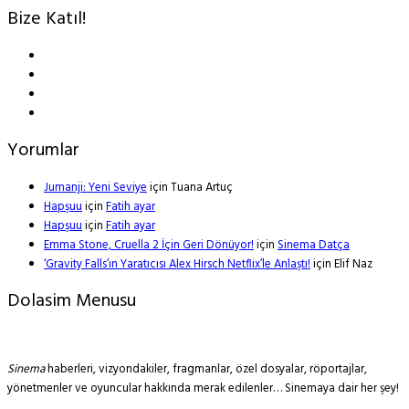
Bize Katıl!
Yorumlar
Jumanji: Yeni Seviye
için
Tuana Artuç
Hapşuu
için
Fatih ayar
Hapşuu
için
Fatih ayar
Emma Stone, Cruella 2 İçin Geri Dönüyor!
için
Sinema Datça
‘Gravity Falls’ın Yaratıcısı Alex Hirsch Netflix’le Anlaştı!
için
Elif Naz
Dolasim Menusu
Sinema
haberleri, vizyondakiler, fragmanlar, özel dosyalar, röportajlar,
yönetmenler ve oyuncular hakkında merak edilenler… Sinemaya dair her şey!