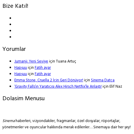
Bize Katıl!
Yorumlar
Jumanji: Yeni Seviye
için
Tuana Artuç
Hapşuu
için
Fatih ayar
Hapşuu
için
Fatih ayar
Emma Stone, Cruella 2 İçin Geri Dönüyor!
için
Sinema Datça
‘Gravity Falls’ın Yaratıcısı Alex Hirsch Netflix’le Anlaştı!
için
Elif Naz
Dolasim Menusu
Sinema
haberleri, vizyondakiler, fragmanlar, özel dosyalar, röportajlar,
yönetmenler ve oyuncular hakkında merak edilenler… Sinemaya dair her şey!