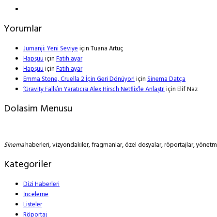
Yorumlar
Jumanji: Yeni Seviye
için
Tuana Artuç
Hapşuu
için
Fatih ayar
Hapşuu
için
Fatih ayar
Emma Stone, Cruella 2 İçin Geri Dönüyor!
için
Sinema Datça
‘Gravity Falls’ın Yaratıcısı Alex Hirsch Netflix’le Anlaştı!
için
Elif Naz
Dolasim Menusu
Sinema
haberleri, vizyondakiler, fragmanlar, özel dosyalar, röportajlar, yöne
Kategoriler
Dizi Haberleri
İnceleme
Listeler
Röportaj