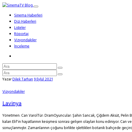
Sinema Haberleri
Dizi Haberleri
Listeler
Röportaj
Vizyondakiler
İnceleme
Yazar
Dilek Tarhan
9 Eylül 2021
Vizyondakiler
Lavinya
Yönetmen: Can VarolTür: DramOyuncular: Şahin Sancak, Çiğdem Aksüt, Pelin Bölük
kalan Elif'in hayatlarının kesişmesi sonrası gelişen olayları konu ediniyor. Can v
sonuçlanmıştır. Zamanlarının çoğunu birlikte işlettikleri botanik bahçede geçirdikl