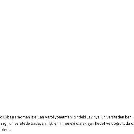
başı Fragman izle Can Varol yönetmenliğindeki Lavinya, üniversiteden beri ilişk
e Ezgi, üniversitede başlayan ilişkilerini mesleki olarak aynı hedef ve doğrultuda o
eri ...