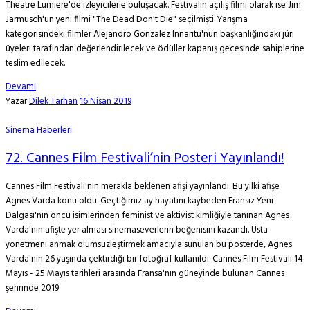
Theatre Lumiere'de izleyicilerle buluşacak. Festivalin açılış filmi olarak ise Jim
Jarmusch'un yeni filmi "The Dead Don't Die" seçilmişti. Yarışma
kategorisindeki filmler Alejandro Gonzalez Innaritu'nun başkanlığındaki jüri
üyeleri tarafından değerlendirilecek ve ödüller kapanış gecesinde sahiplerine
teslim edilecek.
Devamı
Yazar
Dilek Tarhan
16 Nisan 2019
Sinema Haberleri
72. Cannes Film Festivali’nin Posteri Yayınlandı!
Cannes Film Festivali'nin merakla beklenen afişi yayınlandı. Bu yılki afişe
Agnes Varda konu oldu. Geçtiğimiz ay hayatını kaybeden Fransız Yeni
Dalgası'nın öncü isimlerinden feminist ve aktivist kimliğiyle tanınan Agnes
Varda'nın afişte yer alması sinemaseverlerin beğenisini kazandı. Usta
yönetmeni anmak ölümsüzleştirmek amacıyla sunulan bu posterde, Agnes
Varda'nın 26 yaşında çektirdiği bir fotoğraf kullanıldı. Cannes Film Festivali 14
Mayıs - 25 Mayıs tarihleri arasında Fransa'nın güneyinde bulunan Cannes
şehrinde 2019