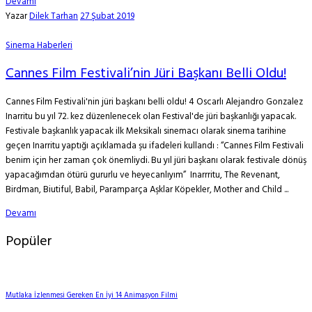
Devamı
Yazar
Dilek Tarhan
27 Şubat 2019
Sinema Haberleri
Cannes Film Festivali’nin Jüri Başkanı Belli Oldu!
Cannes Film Festivali'nin jüri başkanı belli oldu! 4 Oscarlı Alejandro Gonzalez
Inarritu bu yıl 72. kez düzenlenecek olan Festival'de jüri başkanlığı yapacak.
Festivale başkanlık yapacak ilk Meksikalı sinemacı olarak sinema tarihine
geçen Inarritu yaptığı açıklamada şu ifadeleri kullandı : “Cannes Film Festivali
benim için her zaman çok önemliydi. Bu yıl jüri başkanı olarak festivale dönüş
yapacağımdan ötürü gururlu ve heyecanlıyım” Inarrritu, The Revenant,
Birdman, Biutiful, Babil, Paramparça Aşklar Köpekler, Mother and Child ...
Devamı
Popüler
Mutlaka İzlenmesi Gereken En İyi 14 Animasyon Filmi