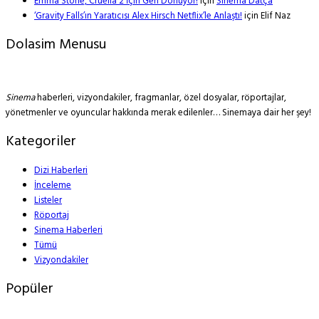
Emma Stone, Cruella 2 İçin Geri Dönüyor!
için
Sinema Datça
‘Gravity Falls’ın Yaratıcısı Alex Hirsch Netflix’le Anlaştı!
için
Elif Naz
Dolasim Menusu
Sinema
haberleri, vizyondakiler, fragmanlar, özel dosyalar, röportajlar,
yönetmenler ve oyuncular hakkında merak edilenler… Sinemaya dair her şey!
Kategoriler
Dizi Haberleri
İnceleme
Listeler
Röportaj
Sinema Haberleri
Tümü
Vizyondakiler
Popüler