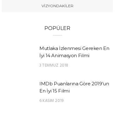
VIZYONDAKILER
POPÜLER
Mutlaka İzlenmesi Gereken En
İyi 14 Animasyon Filmi
3 TEMMUZ 2018
IMDb Puanlarına Göre 2019’un
En İyi 15 Filmi
6 KASIM 2019