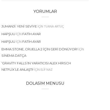
YORUMLAR
IÇIN
TUANA ARTUÇ
JUMANJI: YENI SEVIYE
IÇIN
HAPŞUU
FATIH AYAR
IÇIN
HAPŞUU
FATIH AYAR
IÇIN
EMMA STONE, CRUELLA 2 İÇIN GERI DÖNÜYOR!
SINEMA DATÇA
‘GRAVITY FALLS’IN YARATICISI ALEX HIRSCH
IÇIN
ELIF NAZ
NETFLIX’LE ANLAŞTI!
DOLASIM MENUSU