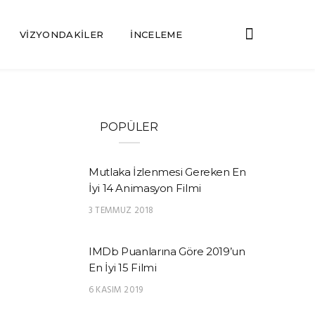
VIZYONDAKILER
İNCELEME
POPÜLER
Mutlaka İzlenmesi Gereken En
İyi 14 Animasyon Filmi
3 TEMMUZ 2018
IMDb Puanlarına Göre 2019’un
En İyi 15 Filmi
6 KASIM 2019