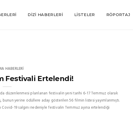
BERLERI
DIZI HABERLERI
LISTELER
RÖPORTAJ
MA HABERLERI
 Festivali Ertelendi!
sında düzenlenmesi planlanan festivalin yeni tarihi 6-17 Temmuz olarak
, bunun yerine ödüllere aday gösterilen 56 filmin listesi yayımlanmıştı.
lan Covid-19 salgını nedeniyle festivalin Temmuz ayına ertelendiği