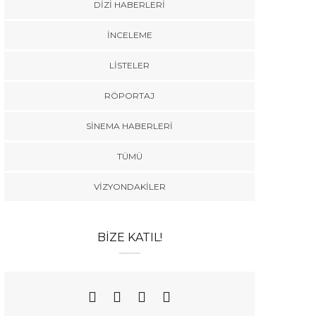
DIZI HABERLERI
İNCELEME
LISTELER
RÖPORTAJ
SINEMA HABERLERI
TÜMÜ
VIZYONDAKILER
BIZE KATIL!