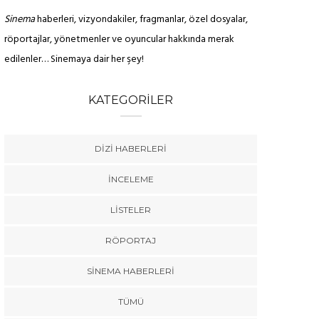
Sinema
haberleri, vizyondakiler, fragmanlar, özel dosyalar,
röportajlar, yönetmenler ve oyuncular hakkında merak
edilenler… Sinemaya dair her şey!
KATEGORILER
DIZI HABERLERI
İNCELEME
LISTELER
RÖPORTAJ
SINEMA HABERLERI
TÜMÜ