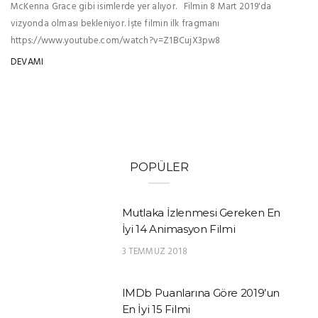
McKenna Grace gibi isimlerde yer alıyor. Filmin 8 Mart 2019'da
vizyonda olması bekleniyor. İşte filmin ilk fragmanı
https://www.youtube.com/watch?v=Z1BCujX3pw8
DEVAMI
POPÜLER
Mutlaka İzlenmesi Gereken En
İyi 14 Animasyon Filmi
3 TEMMUZ 2018
IMDb Puanlarına Göre 2019’un
En İyi 15 Filmi