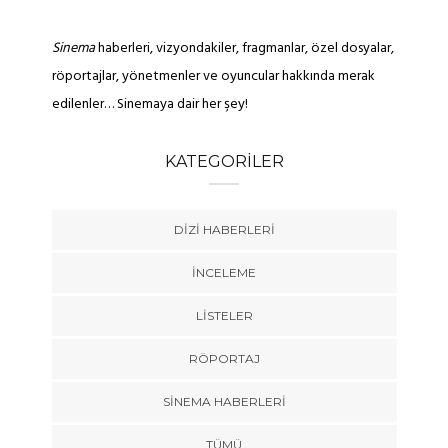
Sinema
haberleri, vizyondakiler, fragmanlar, özel dosyalar,
röportajlar, yönetmenler ve oyuncular hakkında merak
edilenler… Sinemaya dair her şey!
KATEGORILER
DIZI HABERLERI
İNCELEME
LISTELER
RÖPORTAJ
SINEMA HABERLERI
TÜMÜ