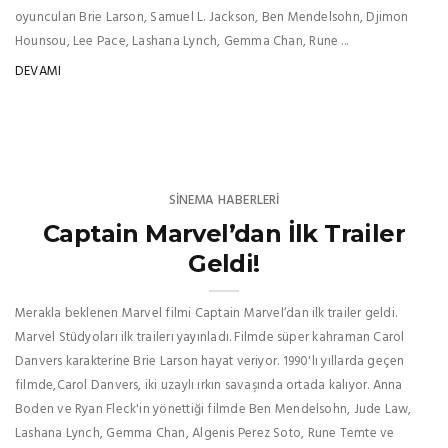
oyuncuları Brie Larson, Samuel L. Jackson, Ben Mendelsohn, Djimon
Hounsou, Lee Pace, Lashana Lynch, Gemma Chan, Rune ...
DEVAMI
SINEMA HABERLERI
Captain Marvel’dan İlk Trailer
Geldi!
Merakla beklenen Marvel filmi Captain Marvel‘dan ilk trailer geldi.
Marvel Stüdyoları ilk trailerı yayınladı. Filmde süper kahraman Carol
Danvers karakterine Brie Larson hayat veriyor. 1990'lı yıllarda geçen
filmde,Carol Danvers, iki uzaylı ırkın savaşında ortada kalıyor. Anna
Boden ve Ryan Fleck'in yönettiği filmde Ben Mendelsohn, Jude Law,
Lashana Lynch, Gemma Chan, Algenis Perez Soto, Rune Temte ve