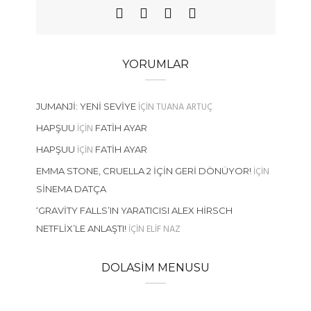
YORUMLAR
IÇIN
TUANA ARTUÇ
JUMANJI: YENI SEVIYE
IÇIN
HAPŞUU
FATIH AYAR
IÇIN
HAPŞUU
FATIH AYAR
IÇIN
EMMA STONE, CRUELLA 2 İÇIN GERI DÖNÜYOR!
SINEMA DATÇA
‘GRAVITY FALLS’IN YARATICISI ALEX HIRSCH
IÇIN
ELIF NAZ
NETFLIX’LE ANLAŞTI!
DOLASIM MENUSU