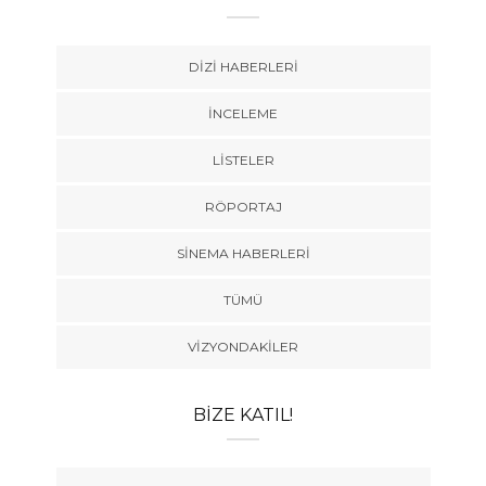
DIZI HABERLERI
İNCELEME
LISTELER
RÖPORTAJ
SINEMA HABERLERI
TÜMÜ
VIZYONDAKILER
BIZE KATIL!