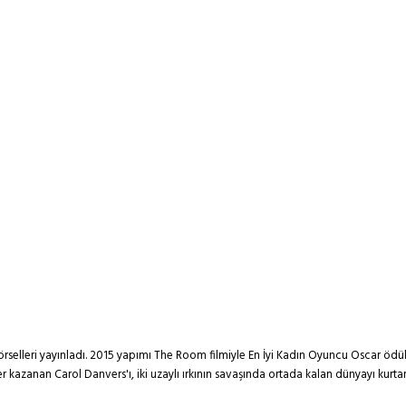
rselleri yayınladı. 2015 yapımı The Room filmiyle En İyi Kadın Oyuncu Oscar ödü
ler kazanan Carol Danvers'ı, iki uzaylı ırkının savaşında ortada kalan dünyayı kurt