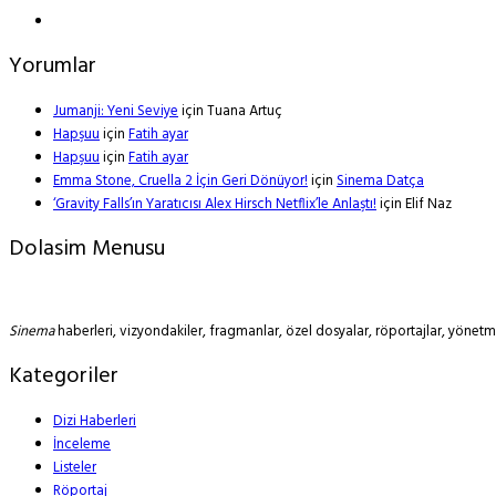
Yorumlar
Jumanji: Yeni Seviye
için
Tuana Artuç
Hapşuu
için
Fatih ayar
Hapşuu
için
Fatih ayar
Emma Stone, Cruella 2 İçin Geri Dönüyor!
için
Sinema Datça
‘Gravity Falls’ın Yaratıcısı Alex Hirsch Netflix’le Anlaştı!
için
Elif Naz
Dolasim Menusu
Sinema
haberleri, vizyondakiler, fragmanlar, özel dosyalar, röportajlar, yöne
Kategoriler
Dizi Haberleri
İnceleme
Listeler
Röportaj