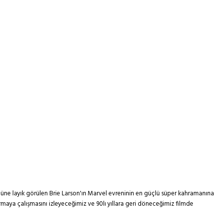
lüne layık görülen Brie Larson'ın Marvel evreninin en güçlü süper kahramanına
armaya çalışmasını izleyeceğimiz ve 90lı yıllara geri döneceğimiz filmde