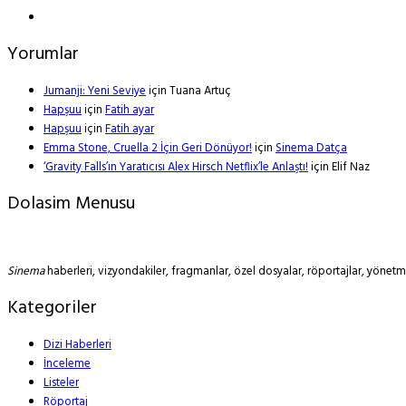
Yorumlar
Jumanji: Yeni Seviye
için
Tuana Artuç
Hapşuu
için
Fatih ayar
Hapşuu
için
Fatih ayar
Emma Stone, Cruella 2 İçin Geri Dönüyor!
için
Sinema Datça
‘Gravity Falls’ın Yaratıcısı Alex Hirsch Netflix’le Anlaştı!
için
Elif Naz
Dolasim Menusu
Sinema
haberleri, vizyondakiler, fragmanlar, özel dosyalar, röportajlar, yöne
Kategoriler
Dizi Haberleri
İnceleme
Listeler
Röportaj