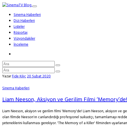
Sinema Haberleri
Dizi Haberleri
Listeler
Röportaj
Vizyondakiler
İnceleme
Yazar
Fide Kılıç
20 Şubat 2020
Sinema Haberleri
Liam Neeson, Aksiyon ve Gerilim Filmi ‘Memory’de!
Liam Neeson, aksiyon ve gerilim filmi 'Memory'de! Liam Neeson, aksiyon ve ger
olan filmde Neeson'ın canlandırdığı profesyonel suikastçı, tamamlamayı reddetti
yeteneklerini kullanması gerekiyor. 'The Memory of a Killer' filminden uyarlanan 