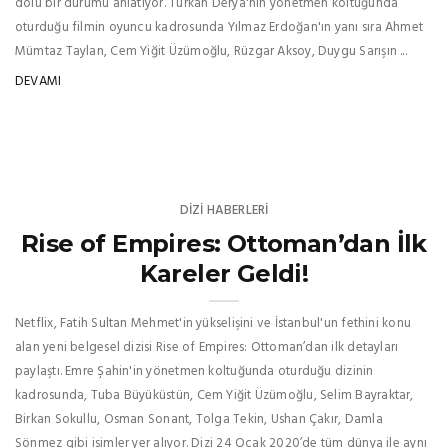
dolu bir durumu anlatıyor. Türkan Derya'nın yönetmen koltuğunda
oturduğu filmin oyuncu kadrosunda Yılmaz Erdoğan'ın yanı sıra Ahmet
Mümtaz Taylan, Cem Yiğit Üzümoğlu, Rüzgar Aksoy, Duygu Sarışın ...
DEVAMI
DIZI HABERLERI
Rise of Empires: Ottoman’dan İlk
Kareler Geldi!
Netflix, Fatih Sultan Mehmet'in yükselişini ve İstanbul'un fethini konu
alan yeni belgesel dizisi Rise of Empires: Ottoman’dan ilk detayları
paylaştı. Emre Şahin'in yönetmen koltuğunda oturduğu dizinin
kadrosunda, Tuba Büyüküstün, Cem Yiğit Üzümoğlu, Selim Bayraktar,
Birkan Sokullu, Osman Sonant, Tolga Tekin, Ushan Çakır, Damla
Sönmez gibi isimler yer alıyor. Dizi 24 Ocak 2020’de tüm dünya ile aynı