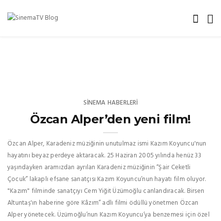
SINEMA HABERLERI
Özcan Alper’den yeni film!
Özcan Alper, Karadeniz müziğinin unutulmaz ismi Kazım Koyuncu'nun
hayatını beyaz perdeye aktaracak. 25 Haziran 2005 yılında henüz 33
yaşındayken aramızdan ayrılan Karadeniz müziğinin “Şair Ceketli
Çocuk” lakaplı efsane sanatçısı Kazım Koyuncu’nun hayatı film oluyor.
"Kazım" filminde sanatçıyı Cem Yiğit Üzümoğlu canlandıracak. Birsen
Altuntaş'ın haberine göre Kâzım” adlı filmi ödüllü yönetmen Özcan
Alper yönetecek. Üzümoğlu’nun Kazım Koyuncu’ya benzemesi için özel