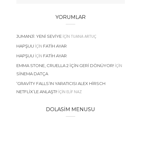
YORUMLAR
IÇIN
TUANA ARTUÇ
JUMANJI: YENI SEVIYE
IÇIN
HAPŞUU
FATIH AYAR
IÇIN
HAPŞUU
FATIH AYAR
IÇIN
EMMA STONE, CRUELLA 2 İÇIN GERI DÖNÜYOR!
SINEMA DATÇA
‘GRAVITY FALLS’IN YARATICISI ALEX HIRSCH
IÇIN
ELIF NAZ
NETFLIX’LE ANLAŞTI!
DOLASIM MENUSU