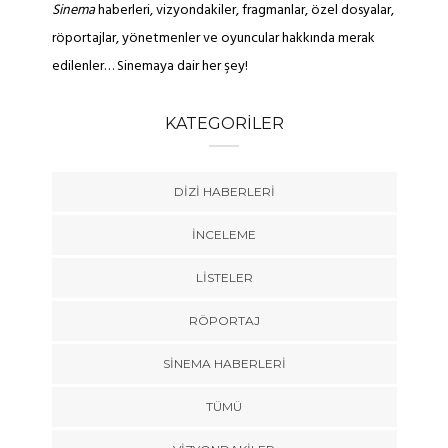
Sinema
haberleri, vizyondakiler, fragmanlar, özel dosyalar,
röportajlar, yönetmenler ve oyuncular hakkında merak
edilenler… Sinemaya dair her şey!
KATEGORILER
DIZI HABERLERI
İNCELEME
LISTELER
RÖPORTAJ
SINEMA HABERLERI
TÜMÜ